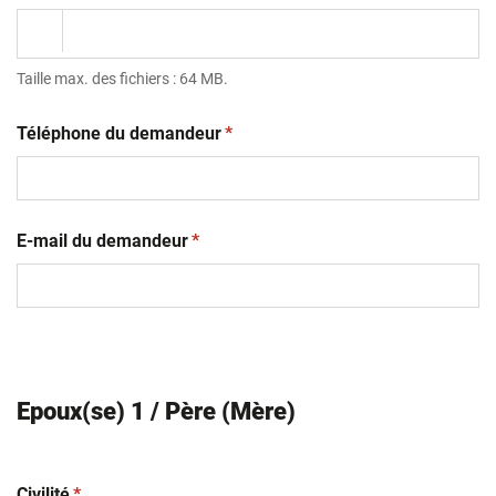
Taille max. des fichiers : 64 MB.
(obligatoire)
Téléphone du demandeur
*
(obligatoire)
E-mail du demandeur
*
Epoux(se) 1 / Père (Mère)
(obligatoire)
Civilité
*