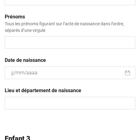
Prénoms
Tous les prénoms figurant sur l’acte de naissance dans l’ordre,
séparés d’une virgule
Date de naissance
JJ
slash
Lieu et département de naissance
MM
slash
AAAA
Enfant 3