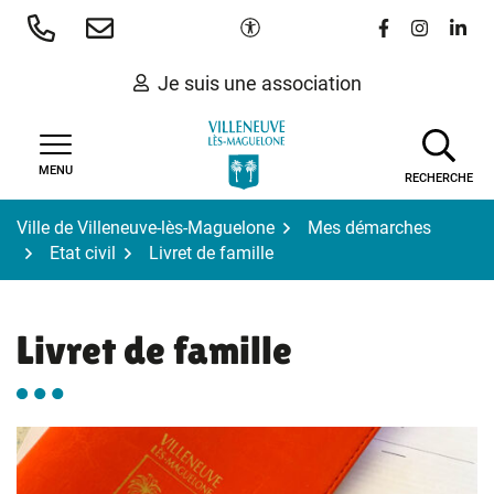
Gestion des traceurs
Aller
Paramètres d'accessibilité
Lien vers le 
Lien vers
Lien 
au
contenu
Je suis une association
MENU
RECHERCHE
Ville de Villeneuve-lès-Maguelone
Mes démarches
Etat civil
Livret de famille
Livret de famille