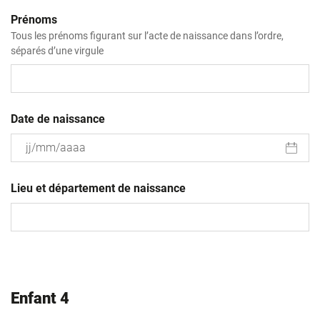
Prénoms
Tous les prénoms figurant sur l’acte de naissance dans l’ordre,
séparés d’une virgule
Date de naissance
JJ
slash
Lieu et département de naissance
MM
slash
AAAA
Enfant 4