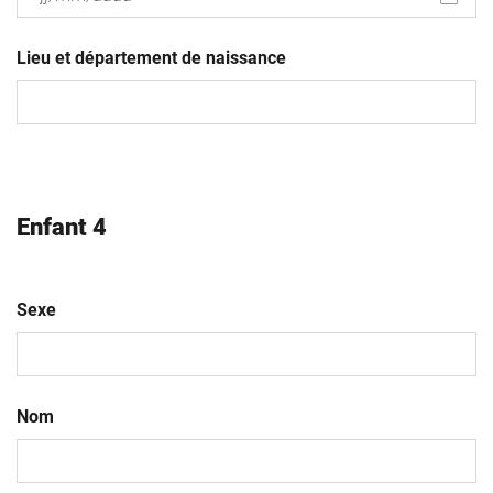
JJ
slash
Lieu et département de naissance
MM
slash
AAAA
Enfant 4
Sexe
Nom