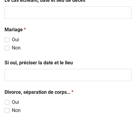
Le cas échéant, date et lieu de décès
(obligatoire)
Mariage
*
Oui
Non
Si oui, préciser la date et le lieu
(obligatoire)
Divorce, séparation de corps…
*
Oui
Non