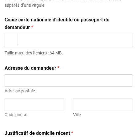
séparés d’une virgule
Copie carte nationale d'identité ou passeport du
(obligatoire)
demandeur
*
Taille max. des fichiers : 64 MB.
(obligatoire)
Adresse du demandeur
*
Adresse postale
Code postal
Ville
(obligatoire)
Justificatif de domicile récent
*