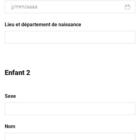
JJ
slash
Lieu et département de naissance
MM
slash
AAAA
Enfant 2
Sexe
Nom