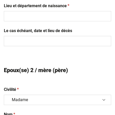
(obligatoire)
slash
Lieu et département de naissance
*
MM
slash
AAAA
Le cas échéant, date et lieu de décès
Epoux(se) 2 / mère (père)
(obligatoire)
Civilité
*
(obligatoire)
Nom
*