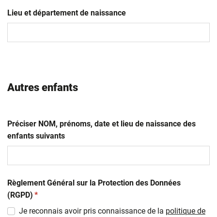
JJ
slash
Lieu et département de naissance
MM
slash
AAAA
Autres enfants
Préciser NOM, prénoms, date et lieu de naissance des
enfants suivants
Règlement Général sur la Protection des Données
(obligatoire)
(RGPD)
*
Je reconnais avoir pris connaissance de la
politique de