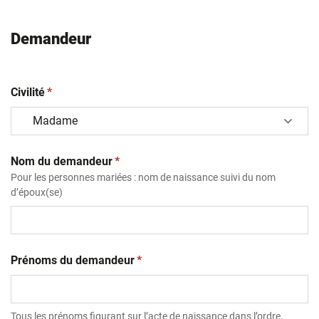
Demandeur
(obligatoire)
Civilité
*
(obligatoire)
Nom du demandeur
*
Pour les personnes mariées : nom de naissance suivi du nom
d’époux(se)
(obligatoire)
Prénoms du demandeur
*
Tous les prénoms figurant sur l’acte de naissance dans l’ordre,