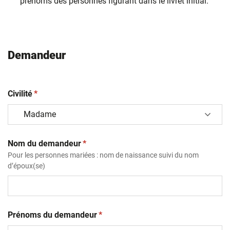
prénoms des personnes figurant dans le livret initial.
Demandeur
(obligatoire)
Civilité
*
(obligatoire)
Nom du demandeur
*
Pour les personnes mariées : nom de naissance suivi du nom
d’époux(se)
(obligatoire)
Prénoms du demandeur
*