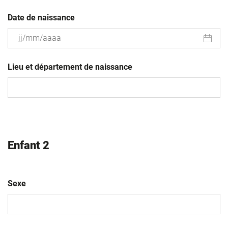
Date de naissance
JJ
slash
Lieu et département de naissance
MM
slash
AAAA
Enfant 2
Sexe