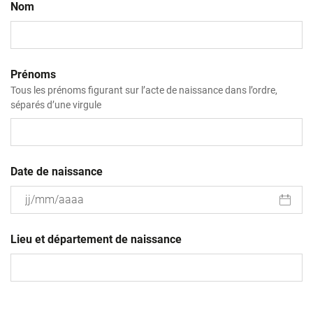
Nom
Prénoms
Tous les prénoms figurant sur l’acte de naissance dans l’ordre,
séparés d’une virgule
Date de naissance
JJ
slash
Lieu et département de naissance
MM
slash
AAAA