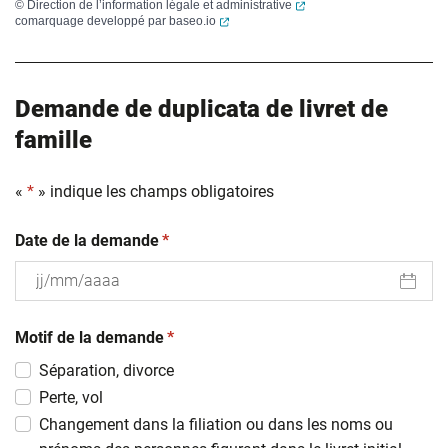
(ouverture dans un nouvel
©
Direction de l’information légale et administrative
(ouverture dans un nouvel onglet)
comarquage developpé par
baseo.io
Demande de duplicata de livret de
famille
«
*
» indique les champs obligatoires
(obligatoire)
Date de la demande
*
JJ
(obligatoire)
slash
Motif de la demande
*
MM
Séparation, divorce
slash
Perte, vol
AAAA
Changement dans la filiation ou dans les noms ou