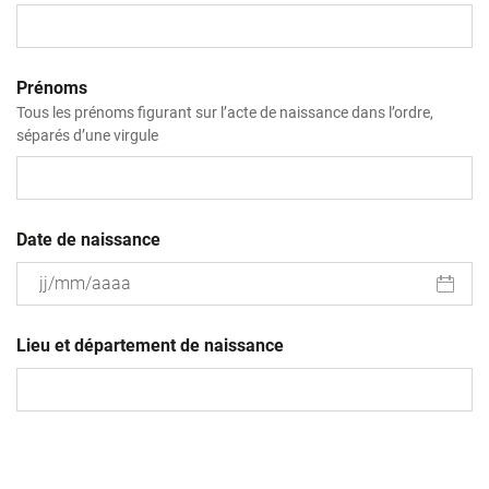
Prénoms
Tous les prénoms figurant sur l’acte de naissance dans l’ordre,
séparés d’une virgule
Date de naissance
JJ
slash
Lieu et département de naissance
MM
slash
AAAA