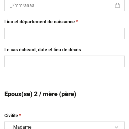
JJ
(obligatoire)
slash
Lieu et département de naissance
*
MM
slash
AAAA
Le cas échéant, date et lieu de décès
Epoux(se) 2 / mère (père)
(obligatoire)
Civilité
*