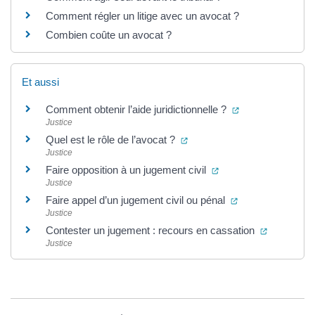
Comment régler un litige avec un avocat ?
Combien coûte un avocat ?
Et aussi
(ouverture dans 
Comment obtenir l’aide juridictionnelle ?
Justice
(ouverture dans un nouvel o
Quel est le rôle de l’avocat ?
Justice
(ouverture dans un n
Faire opposition à un jugement civil
Justice
(ouverture dans 
Faire appel d’un jugement civil ou pénal
Justice
(ouverture
Contester un jugement : recours en cassation
Justice