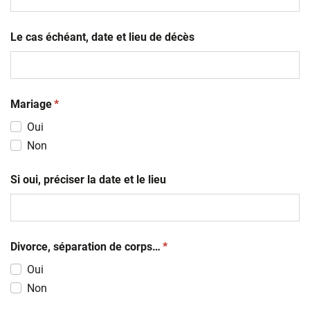
slash
AAAA
Le cas échéant, date et lieu de décès
(obligatoire)
Mariage
*
Oui
Non
Si oui, préciser la date et le lieu
(obligatoire)
Divorce, séparation de corps…
*
Oui
Non