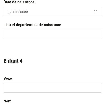
Date de naissance
JJ
slash
Lieu et département de naissance
MM
slash
AAAA
Enfant 4
Sexe
Nom