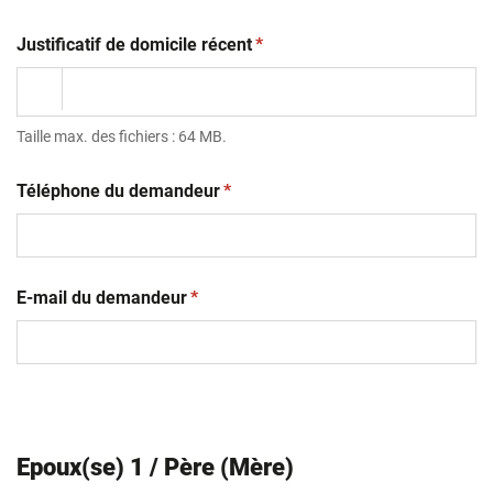
(obligatoire)
Justificatif de domicile récent
*
Taille max. des fichiers : 64 MB.
(obligatoire)
Téléphone du demandeur
*
(obligatoire)
E-mail du demandeur
*
Epoux(se) 1 / Père (Mère)