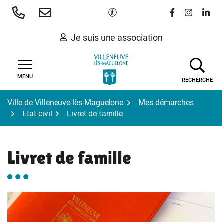
Gestion des traceurs
Aller
Paramètres d'accessibilité
Lien vers le 
Lien vers
Lien 
au
contenu
Je suis une association
MENU
RECHERCHE
Ville de Villeneuve-lès-Maguelone
Mes démarches
Etat civil
Livret de famille
Livret de famille