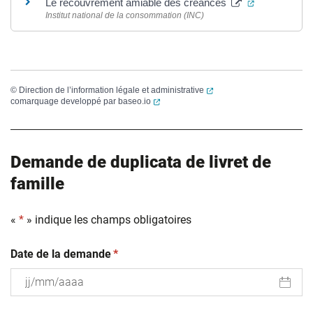
(ouverture d
Le recouvrement amiable des créances
Institut national de la consommation (INC)
(ouverture dans un nouvel
©
Direction de l’information légale et administrative
(ouverture dans un nouvel onglet)
comarquage developpé par
baseo.io
Demande de duplicata de livret de
famille
«
*
» indique les champs obligatoires
(obligatoire)
Date de la demande
*
JJ