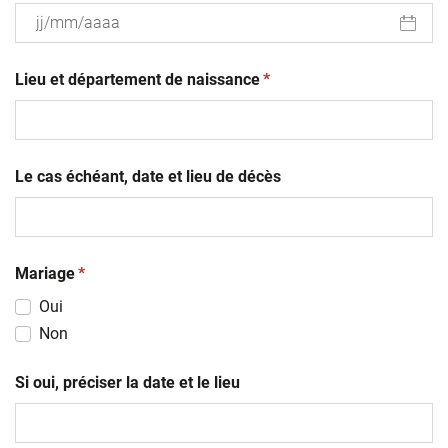
JJ
(obligatoire)
slash
Lieu et département de naissance
*
MM
slash
AAAA
Le cas échéant, date et lieu de décès
(obligatoire)
Mariage
*
Oui
Non
Si oui, préciser la date et le lieu