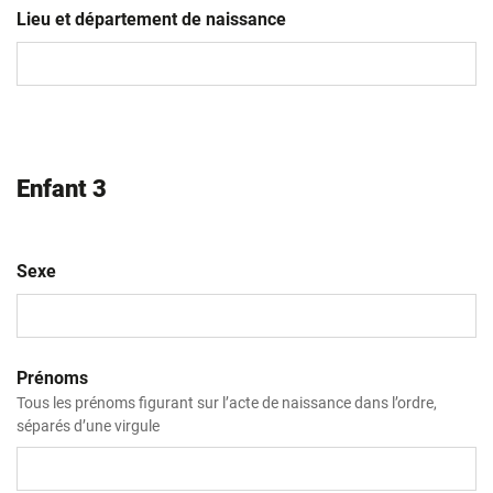
slash
Lieu et département de naissance
MM
slash
AAAA
Enfant 3
Sexe
Prénoms
Tous les prénoms figurant sur l’acte de naissance dans l’ordre,
séparés d’une virgule