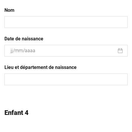
Nom
Date de naissance
JJ
slash
Lieu et département de naissance
MM
slash
AAAA
Enfant 4