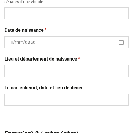
séparés d’une virgule
(obligatoire)
Date de naissance
*
JJ
(obligatoire)
slash
Lieu et département de naissance
*
MM
slash
AAAA
Le cas échéant, date et lieu de décès