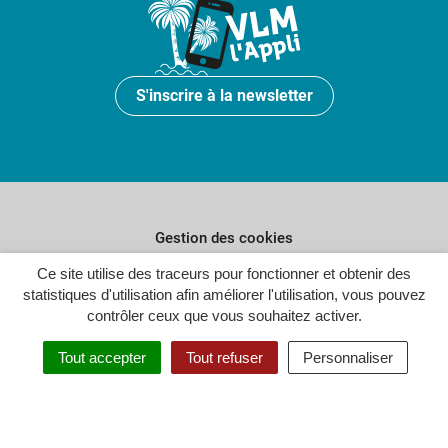
S'inscrire à la newsletter
Gestion des cookies
Plan du site
Ce site utilise des traceurs pour fonctionner et obtenir des
statistiques d'utilisation afin améliorer l'utilisation, vous pouvez
Politique de confidentialité
contrôler ceux que vous souhaitez activer.
Crédits
Tout accepter
Tout refuser
Personnaliser
Accessibilité : partiellement conforme
Inovagora (ouverture dans un n
Site réalisé par