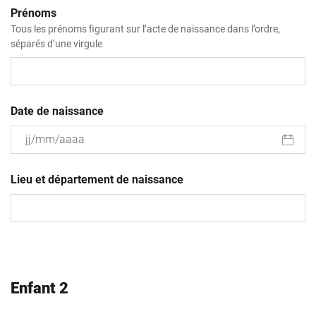
Prénoms
Tous les prénoms figurant sur l’acte de naissance dans l’ordre,
séparés d’une virgule
Date de naissance
JJ
slash
Lieu et département de naissance
MM
slash
AAAA
Enfant 2