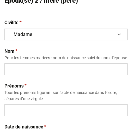
Epoux(se) 2 / mère (père)
(obligatoire)
Civilité
*
(obligatoire)
Nom
*
Pour les femmes mariées : nom de naissance suivi du nom d’épouse
(obligatoire)
Prénoms
*
Tous les prénoms figurant sur l’acte de naissance dans l’ordre,
séparés d’une virgule
(obligatoire)
Date de naissance
*