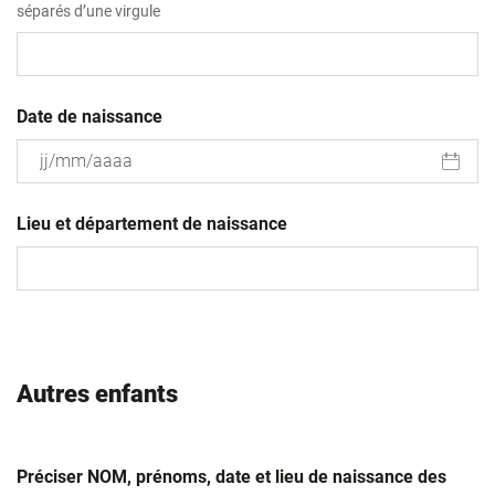
séparés d’une virgule
Date de naissance
JJ
slash
Lieu et département de naissance
MM
slash
AAAA
Autres enfants
Préciser NOM, prénoms, date et lieu de naissance des