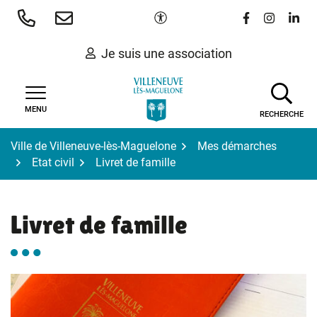
Gestion des traceurs
Aller
Paramètres d'accessibilité
Lien vers le 
Lien vers
Lien 
au
contenu
Je suis une association
MENU
RECHERCHE
Ville de Villeneuve-lès-Maguelone
Mes démarches
Etat civil
Livret de famille
Livret de famille