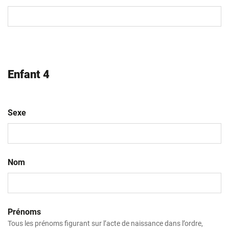
MM
slash
AAAA
Enfant 4
Sexe
Nom
Prénoms
Tous les prénoms figurant sur l’acte de naissance dans l’ordre,