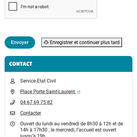
Enregistrer et continuer plus tard
Informations complémentaires
CONTACT
Service Etat Civil
(ouverture dans un nouvel 
Place Porte Saint-Laurent
04 67 69 75 82
Contacter
Ouvert du lundi au vendredi de 8h30 à 12h et de
14h à 17h30 ; le mercredi, l’accueil est ouvert
jusqu’à 19h.