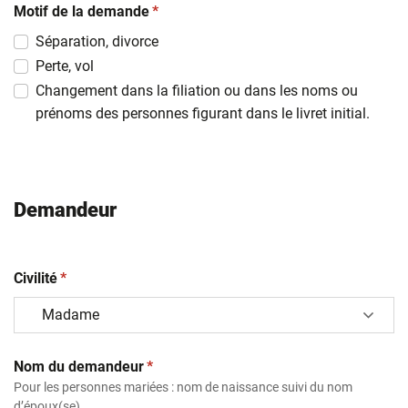
(obligatoire)
slash
Motif de la demande
*
MM
Séparation, divorce
slash
Perte, vol
AAAA
Changement dans la filiation ou dans les noms ou
prénoms des personnes figurant dans le livret initial.
Demandeur
(obligatoire)
Civilité
*
(obligatoire)
Nom du demandeur
*
Pour les personnes mariées : nom de naissance suivi du nom
d’époux(se)