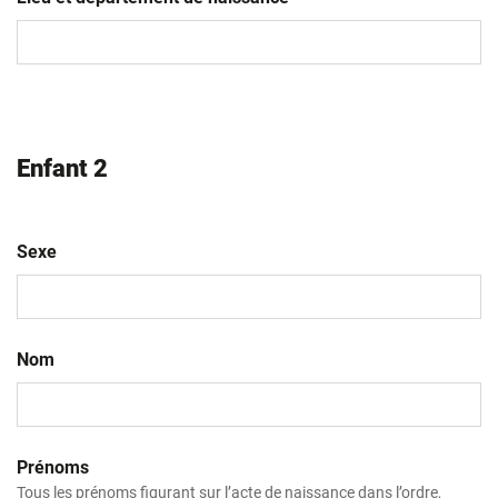
MM
slash
AAAA
Enfant 2
Sexe
Nom
Prénoms
Tous les prénoms figurant sur l’acte de naissance dans l’ordre,