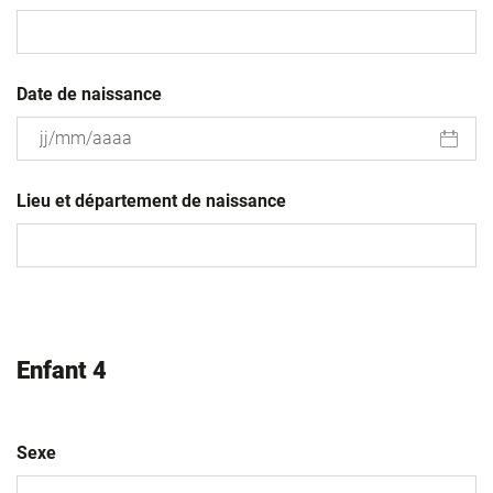
Date de naissance
JJ
slash
Lieu et département de naissance
MM
slash
AAAA
Enfant 4
Sexe