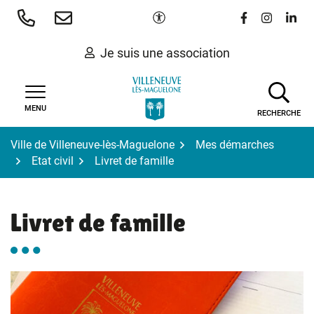
Gestion des traceurs
Aller
Paramètres d'accessibilité
Lien vers le 
Lien vers
Lien 
au
contenu
Je suis une association
MENU
RECHERCHE
Ville de Villeneuve-lès-Maguelone
Mes démarches
Etat civil
Livret de famille
Livret de famille