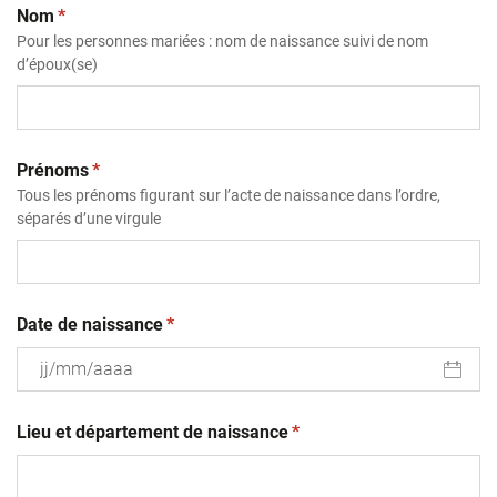
(obligatoire)
Nom
*
Pour les personnes mariées : nom de naissance suivi de nom
d’époux(se)
(obligatoire)
Prénoms
*
Tous les prénoms figurant sur l’acte de naissance dans l’ordre,
séparés d’une virgule
(obligatoire)
Date de naissance
*
JJ
(obligatoire)
slash
Lieu et département de naissance
*
MM
slash