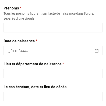
(obligatoire)
Prénoms
*
Tous les prénoms figurant sur l’acte de naissance dans l’ordre,
séparés d’une virgule
(obligatoire)
Date de naissance
*
JJ
(obligatoire)
slash
Lieu et département de naissance
*
MM
slash
AAAA
Le cas échéant, date et lieu de décès