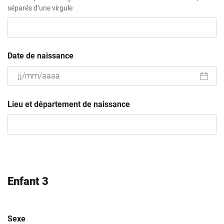
séparés d’une virgule
Date de naissance
JJ
slash
Lieu et département de naissance
MM
slash
AAAA
Enfant 3
Sexe