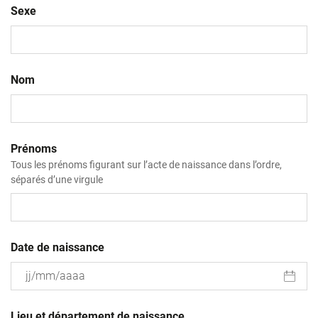
Sexe
Nom
Prénoms
Tous les prénoms figurant sur l’acte de naissance dans l’ordre,
séparés d’une virgule
Date de naissance
JJ
slash
Lieu et département de naissance