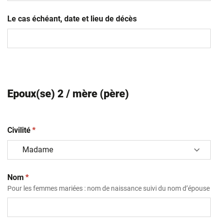
AAAA
Le cas échéant, date et lieu de décès
Epoux(se) 2 / mère (père)
(obligatoire)
Civilité
*
(obligatoire)
Nom
*
Pour les femmes mariées : nom de naissance suivi du nom d’épouse