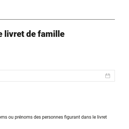
ure dans un nouvel onglet)
uvel onglet)
livret de famille
oms ou prénoms des personnes figurant dans le livret