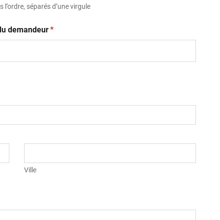
 l’ordre, séparés d’une virgule
(obligatoire)
t du demandeur
*
Ville