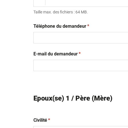
Taille max. des fichiers : 64 MB.
(obligatoire)
Téléphone du demandeur
*
(obligatoire)
E-mail du demandeur
*
Epoux(se) 1 / Père (Mère)
(obligatoire)
Civilité
*