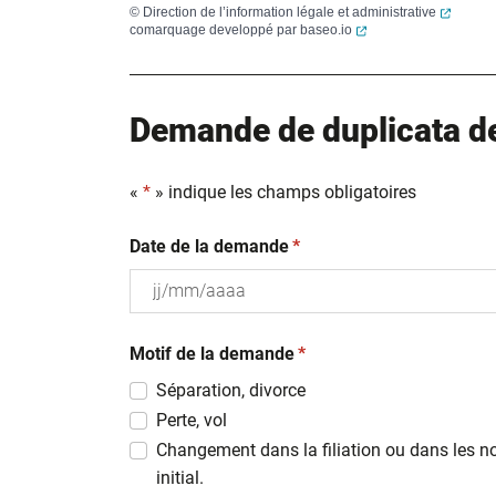
(ouvert
©
Direction de l’information légale et administrative
(ouverture dans un no
comarquage developpé par
baseo.io
Demande de duplicata de 
«
*
» indique les champs obligatoires
(obligatoire)
Date de la demande
*
JJ
(obligatoire)
slash
Motif de la demande
*
MM
Séparation, divorce
slash
Perte, vol
AAAA
Changement dans la filiation ou dans les n
initial.