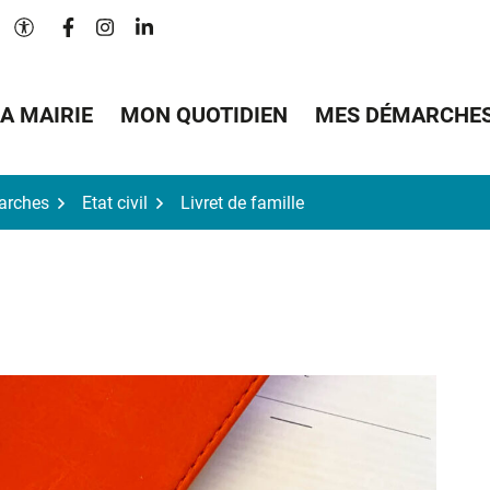
Lien vers le compte Facebook
Lien vers le compte Instagram
Lien vers le compte Linkedin
Paramètres d'accessibilité
A MAIRIE
MON QUOTIDIEN
MES DÉMARCHE
arches
Etat civil
Livret de famille