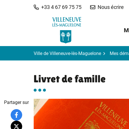
Gestion des traceurs
Aller
+33 4 67 69 75 75
Nous écrire
au
contenu
M
Ville de Villeneuve-lès-Maguelone
Mes dém
Livret de famille
Partager sur