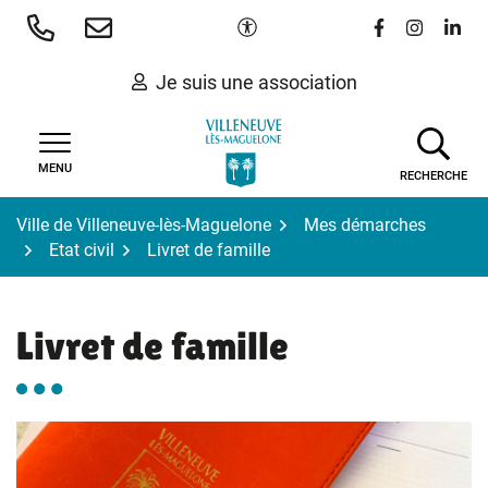
Gestion des traceurs
Aller
Paramètres d'accessibilité
Lien vers le 
Lien vers
Lien 
au
contenu
Je suis une association
MENU
RECHERCHE
Ville de Villeneuve-lès-Maguelone
Mes démarches
Etat civil
Livret de famille
Livret de famille