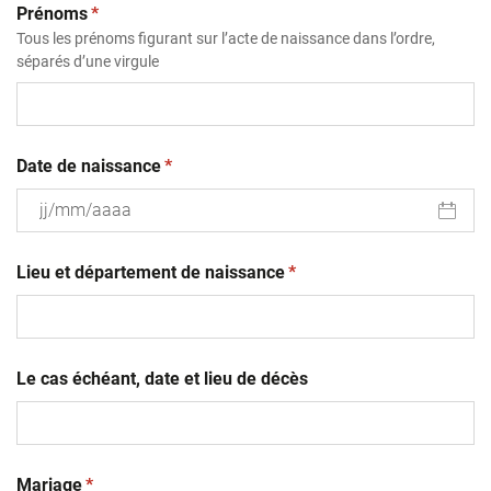
(obligatoire)
Prénoms
*
Tous les prénoms figurant sur l’acte de naissance dans l’ordre,
séparés d’une virgule
(obligatoire)
Date de naissance
*
JJ
(obligatoire)
slash
Lieu et département de naissance
*
MM
slash
AAAA
Le cas échéant, date et lieu de décès
(obligatoire)
Mariage
*