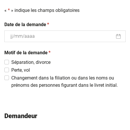
«
*
» indique les champs obligatoires
(obligatoire)
Date de la demande
*
JJ
(obligatoire)
slash
Motif de la demande
*
MM
Séparation, divorce
slash
Perte, vol
AAAA
Changement dans la filiation ou dans les noms ou
prénoms des personnes figurant dans le livret initial.
Demandeur