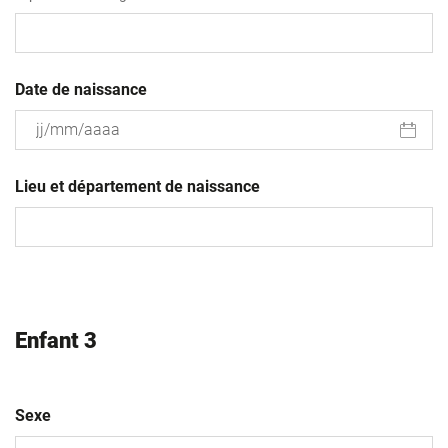
Date de naissance
JJ
slash
Lieu et département de naissance
MM
slash
AAAA
Enfant 3
Sexe