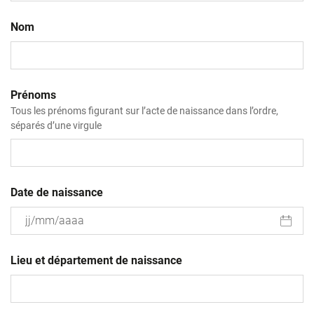
Nom
Prénoms
Tous les prénoms figurant sur l’acte de naissance dans l’ordre,
séparés d’une virgule
Date de naissance
JJ
slash
Lieu et département de naissance
MM
slash
AAAA