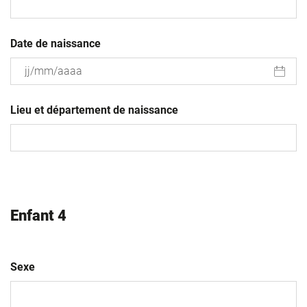
Date de naissance
JJ
slash
Lieu et département de naissance
MM
slash
AAAA
Enfant 4
Sexe