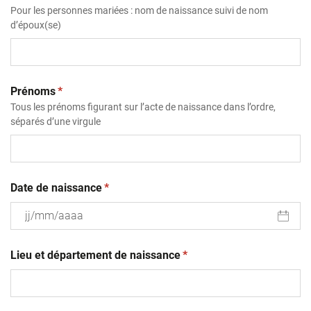
Pour les personnes mariées : nom de naissance suivi de nom
d’époux(se)
(obligatoire)
Prénoms
*
Tous les prénoms figurant sur l’acte de naissance dans l’ordre,
séparés d’une virgule
(obligatoire)
Date de naissance
*
JJ
(obligatoire)
slash
Lieu et département de naissance
*
MM
slash
AAAA