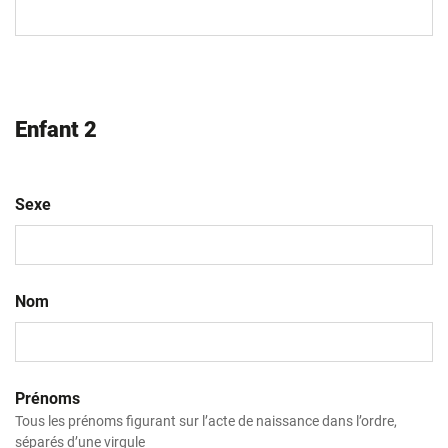
MM
slash
AAAA
Enfant 2
Sexe
Nom
Prénoms
Tous les prénoms figurant sur l’acte de naissance dans l’ordre,
séparés d’une virgule