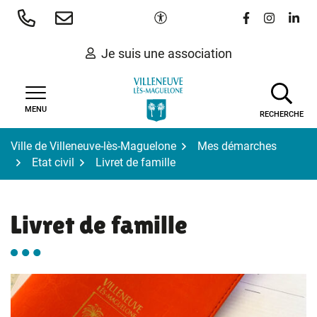
Gestion des traceurs
Aller
Paramètres d'accessibilité
Lien vers le 
Lien vers
Lien 
au
contenu
Je suis une association
MENU
RECHERCHE
Ville de Villeneuve-lès-Maguelone
Mes démarches
Etat civil
Livret de famille
Livret de famille