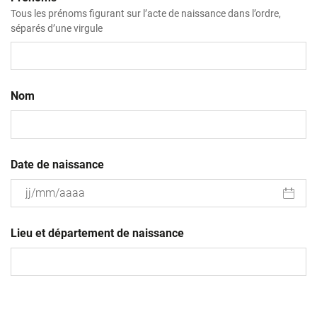
Tous les prénoms figurant sur l’acte de naissance dans l’ordre,
séparés d’une virgule
Nom
Date de naissance
JJ
slash
Lieu et département de naissance
MM
slash
AAAA