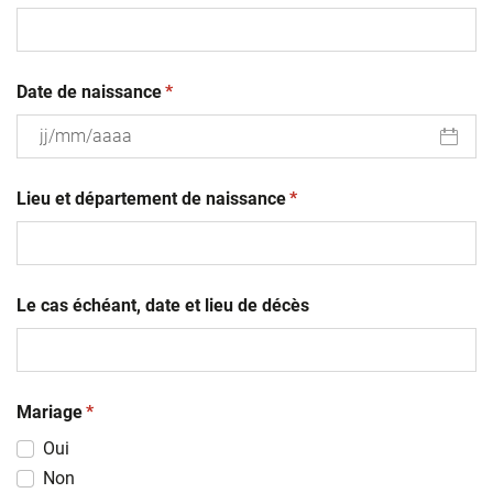
(obligatoire)
Date de naissance
*
JJ
(obligatoire)
slash
Lieu et département de naissance
*
MM
slash
AAAA
Le cas échéant, date et lieu de décès
(obligatoire)
Mariage
*
Oui
Non