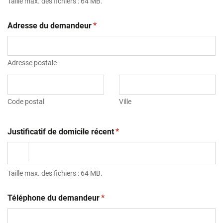
Taille max. des fichiers : 64 MB.
(obligatoire)
Adresse du demandeur
*
Adresse postale
Code postal
Ville
(obligatoire)
Justificatif de domicile récent
*
Taille max. des fichiers : 64 MB.
(obligatoire)
Téléphone du demandeur
*