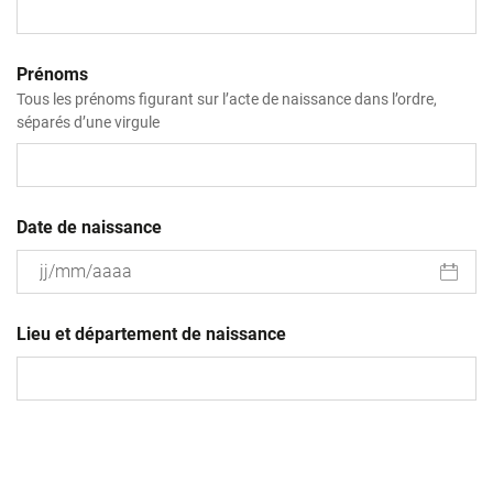
Prénoms
Tous les prénoms figurant sur l’acte de naissance dans l’ordre,
séparés d’une virgule
Date de naissance
JJ
slash
Lieu et département de naissance
MM
slash
AAAA