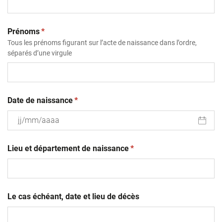
(obligatoire)
Prénoms
*
Tous les prénoms figurant sur l’acte de naissance dans l’ordre,
séparés d’une virgule
(obligatoire)
Date de naissance
*
JJ
(obligatoire)
slash
Lieu et département de naissance
*
MM
slash
AAAA
Le cas échéant, date et lieu de décès