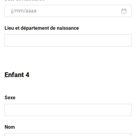
JJ
slash
Lieu et département de naissance
MM
slash
AAAA
Enfant 4
Sexe
Nom