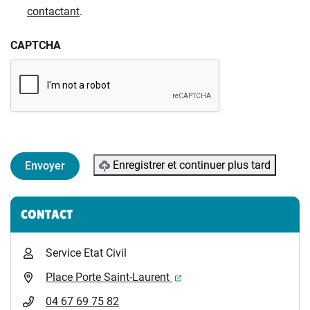
contactant
.
CAPTCHA
Enregistrer et continuer plus tard
Informations complémentaires
CONTACT
Service Etat Civil
(ouverture dans un nouvel 
Place Porte Saint-Laurent
04 67 69 75 82