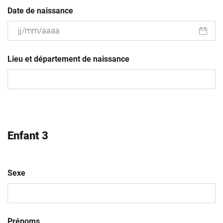
Date de naissance
JJ
slash
Lieu et département de naissance
MM
slash
AAAA
Enfant 3
Sexe
Prénoms