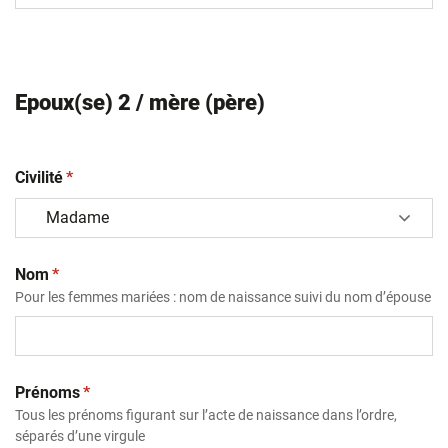
Epoux(se) 2 / mère (père)
(obligatoire)
Civilité
*
(obligatoire)
Nom
*
Pour les femmes mariées : nom de naissance suivi du nom d’épouse
(obligatoire)
Prénoms
*
Tous les prénoms figurant sur l’acte de naissance dans l’ordre,
séparés d’une virgule