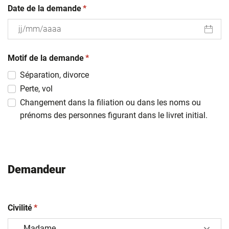
(obligatoire)
Date de la demande
*
JJ
(obligatoire)
slash
Motif de la demande
*
MM
Séparation, divorce
slash
Perte, vol
AAAA
Changement dans la filiation ou dans les noms ou
prénoms des personnes figurant dans le livret initial.
Demandeur
(obligatoire)
Civilité
*