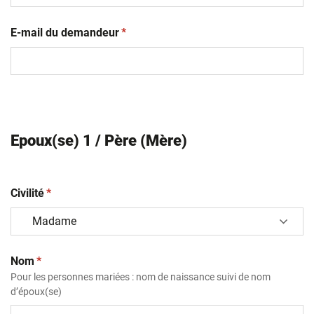
(obligatoire)
E-mail du demandeur
*
Epoux(se) 1 / Père (Mère)
(obligatoire)
Civilité
*
(obligatoire)
Nom
*
Pour les personnes mariées : nom de naissance suivi de nom
d’époux(se)