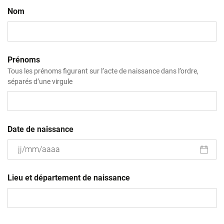
Nom
Prénoms
Tous les prénoms figurant sur l’acte de naissance dans l’ordre,
séparés d’une virgule
Date de naissance
JJ
slash
Lieu et département de naissance
MM
slash
AAAA