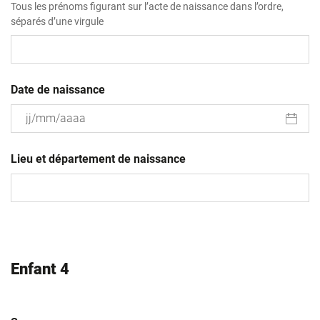
Tous les prénoms figurant sur l’acte de naissance dans l’ordre,
séparés d’une virgule
Date de naissance
JJ
slash
Lieu et département de naissance
MM
slash
AAAA
Enfant 4