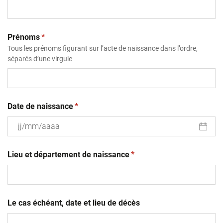
(obligatoire)
Prénoms
*
Tous les prénoms figurant sur l’acte de naissance dans l’ordre,
séparés d’une virgule
(obligatoire)
Date de naissance
*
JJ
(obligatoire)
slash
Lieu et département de naissance
*
MM
slash
AAAA
Le cas échéant, date et lieu de décès