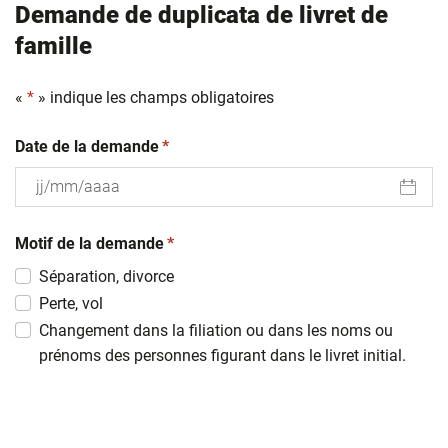
Demande de duplicata de livret de
famille
«
*
» indique les champs obligatoires
(obligatoire)
Date de la demande
*
JJ
(obligatoire)
slash
Motif de la demande
*
MM
Séparation, divorce
slash
Perte, vol
AAAA
Changement dans la filiation ou dans les noms ou
prénoms des personnes figurant dans le livret initial.