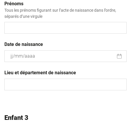
Prénoms
Tous les prénoms figurant sur l’acte de naissance dans l’ordre,
séparés d’une virgule
Date de naissance
JJ
slash
Lieu et département de naissance
MM
slash
AAAA
Enfant 3