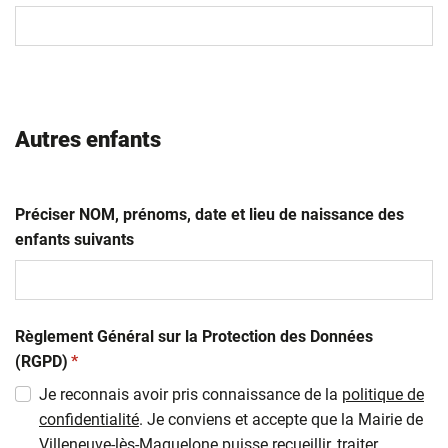
MM
slash
AAAA
Autres enfants
Préciser NOM, prénoms, date et lieu de naissance des
enfants suivants
Règlement Général sur la Protection des Données
(obligatoire)
(RGPD)
*
Je reconnais avoir pris connaissance de la
politique de
confidentialité
. Je conviens et accepte que la Mairie de
Villeneuve-lès-Maguelone puisse recueillir, traiter,