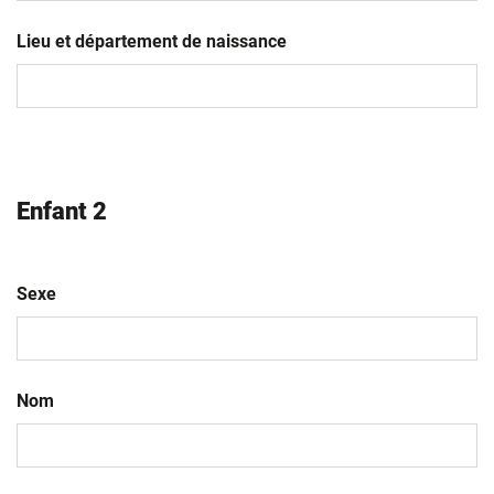
JJ
slash
Lieu et département de naissance
MM
slash
AAAA
Enfant 2
Sexe
Nom