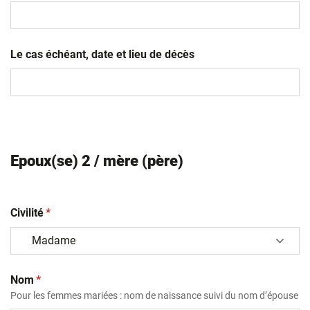
MM
slash
AAAA
Le cas échéant, date et lieu de décès
Epoux(se) 2 / mère (père)
(obligatoire)
Civilité
*
(obligatoire)
Nom
*
Pour les femmes mariées : nom de naissance suivi du nom d’épouse