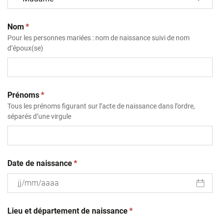
(obligatoire)
Nom
*
Pour les personnes mariées : nom de naissance suivi de nom
d’époux(se)
(obligatoire)
Prénoms
*
Tous les prénoms figurant sur l’acte de naissance dans l’ordre,
séparés d’une virgule
(obligatoire)
Date de naissance
*
JJ
(obligatoire)
slash
Lieu et département de naissance
*