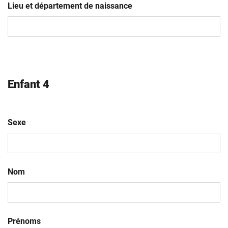
slash
Lieu et département de naissance
MM
slash
AAAA
Enfant 4
Sexe
Nom
Prénoms