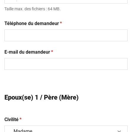
Taille max. des fichiers : 64 MB.
(obligatoire)
Téléphone du demandeur
*
(obligatoire)
E-mail du demandeur
*
Epoux(se) 1 / Père (Mère)
(obligatoire)
Civilité
*