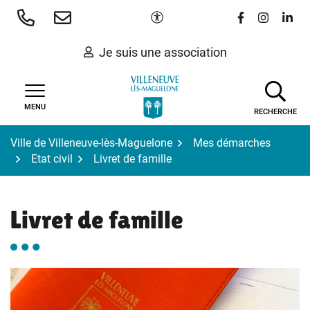
Gestion des traceurs
Aller
Paramètres d'accessibilité
Lien vers le 
Lien vers
Lien 
au
contenu
Je suis une association
MENU
RECHERCHE
Ville de Villeneuve-lès-Maguelone
Mes démarches
Etat civil
Livret de famille
Livret de famille