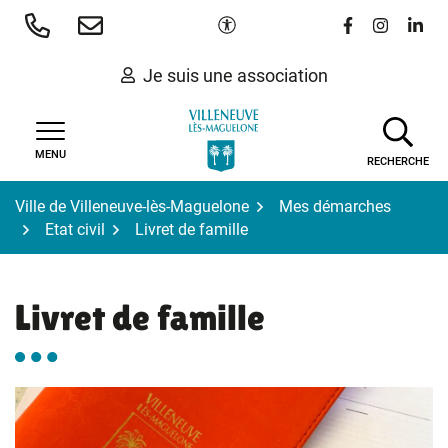
Gestion des traceurs
Aller
Paramètres d'accessibilité
Lien vers le 
Lien vers
Lien 
au
contenu
Je suis une association
MENU
RECHERCHE
Ville de Villeneuve-lès-Maguelone
Mes démarches
Etat civil
Livret de famille
Livret de famille