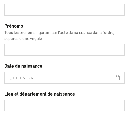
Prénoms
Tous les prénoms figurant sur l’acte de naissance dans l’ordre,
séparés d’une virgule
Date de naissance
JJ
slash
Lieu et département de naissance
MM
slash
AAAA