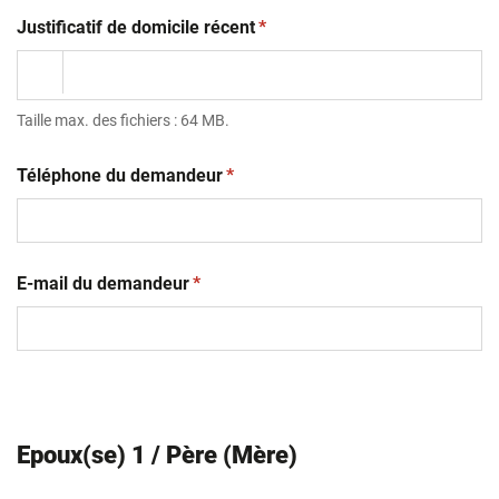
(obligatoire)
Justificatif de domicile récent
*
Taille max. des fichiers : 64 MB.
(obligatoire)
Téléphone du demandeur
*
(obligatoire)
E-mail du demandeur
*
Epoux(se) 1 / Père (Mère)