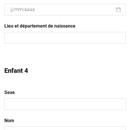
JJ
slash
Lieu et département de naissance
MM
slash
AAAA
Enfant 4
Sexe
Nom