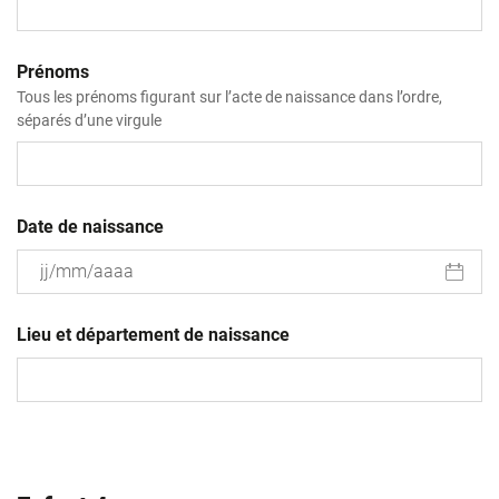
Prénoms
Tous les prénoms figurant sur l’acte de naissance dans l’ordre,
séparés d’une virgule
Date de naissance
JJ
slash
Lieu et département de naissance
MM
slash
AAAA