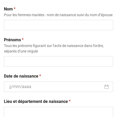
(obligatoire)
Nom
*
Pour les femmes mariées : nom de naissance suivi du nom d’épouse
(obligatoire)
Prénoms
*
Tous les prénoms figurant sur l’acte de naissance dans l’ordre,
séparés d’une virgule
(obligatoire)
Date de naissance
*
JJ
(obligatoire)
slash
Lieu et département de naissance
*
MM
slash