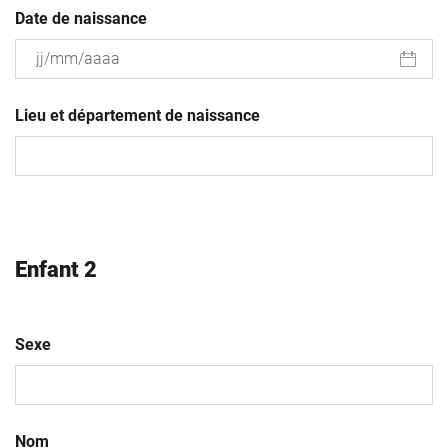
Date de naissance
JJ
slash
Lieu et département de naissance
MM
slash
AAAA
Enfant 2
Sexe
Nom