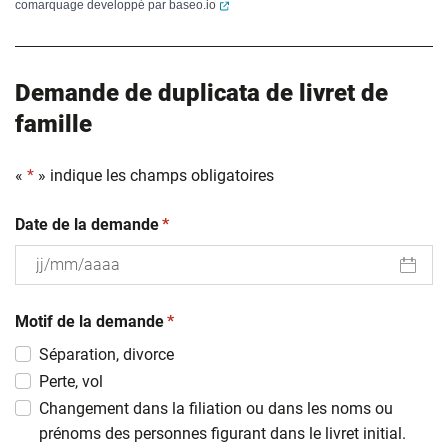
(ouverture dans un nouvel onglet)
comarquage developpé par
baseo.io
Demande de duplicata de livret de
famille
«
*
» indique les champs obligatoires
(obligatoire)
Date de la demande
*
JJ
(obligatoire)
slash
Motif de la demande
*
MM
Séparation, divorce
slash
Perte, vol
AAAA
Changement dans la filiation ou dans les noms ou
prénoms des personnes figurant dans le livret initial.