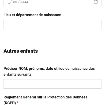
JJ
slash
Lieu et département de naissance
MM
slash
AAAA
Autres enfants
Préciser NOM, prénoms, date et lieu de naissance des
enfants suivants
Règlement Général sur la Protection des Données
(obligatoire)
(RGPD)
*