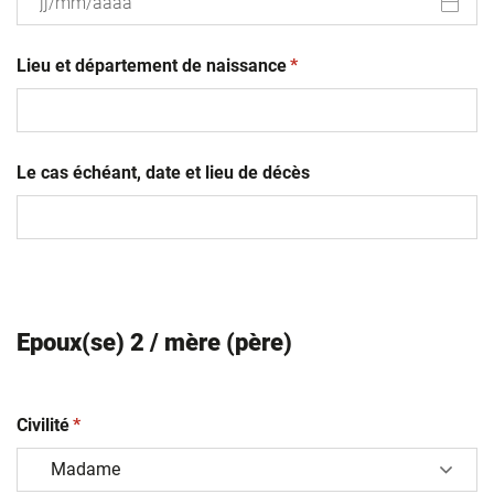
JJ
(obligatoire)
slash
Lieu et département de naissance
*
MM
slash
AAAA
Le cas échéant, date et lieu de décès
Epoux(se) 2 / mère (père)
(obligatoire)
Civilité
*