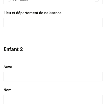
JJ
slash
Lieu et département de naissance
MM
slash
AAAA
Enfant 2
Sexe
Nom