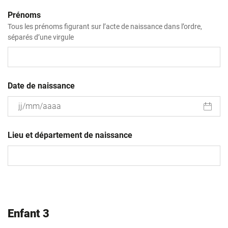
Prénoms
Tous les prénoms figurant sur l’acte de naissance dans l’ordre,
séparés d’une virgule
Date de naissance
JJ
slash
Lieu et département de naissance
MM
slash
AAAA
Enfant 3