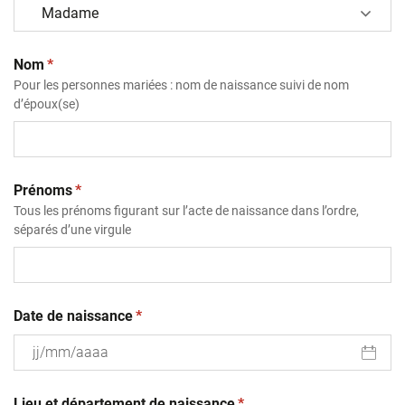
(obligatoire)
Nom
*
Pour les personnes mariées : nom de naissance suivi de nom
d’époux(se)
(obligatoire)
Prénoms
*
Tous les prénoms figurant sur l’acte de naissance dans l’ordre,
séparés d’une virgule
(obligatoire)
Date de naissance
*
JJ
(obligatoire)
slash
Lieu et département de naissance
*