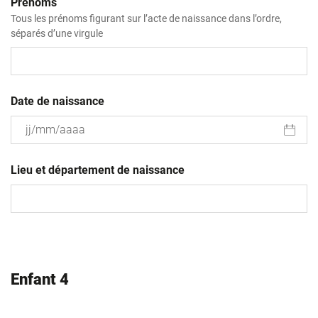
Prénoms
Tous les prénoms figurant sur l’acte de naissance dans l’ordre,
séparés d’une virgule
Date de naissance
JJ
slash
Lieu et département de naissance
MM
slash
AAAA
Enfant 4