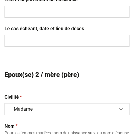
MM
slash
AAAA
Le cas échéant, date et lieu de décès
Epoux(se) 2 / mère (père)
(obligatoire)
Civilité
*
(obligatoire)
Nom
*
Pour les femmes mariées : nom de naissance suivi du nom d’épouse