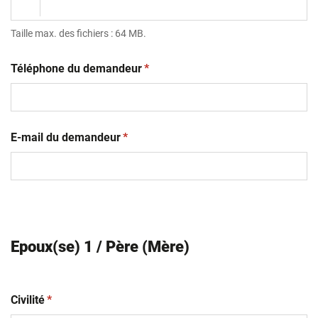
Taille max. des fichiers : 64 MB.
(obligatoire)
Téléphone du demandeur
*
(obligatoire)
E-mail du demandeur
*
Epoux(se) 1 / Père (Mère)
(obligatoire)
Civilité
*