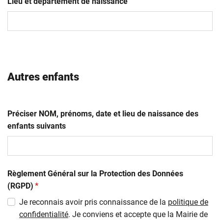
slash
Lieu et département de naissance
MM
slash
AAAA
Autres enfants
Préciser NOM, prénoms, date et lieu de naissance des
enfants suivants
Règlement Général sur la Protection des Données
(obligatoire)
(RGPD)
*
Je reconnais avoir pris connaissance de la
politique de
confidentialité
. Je conviens et accepte que la Mairie de