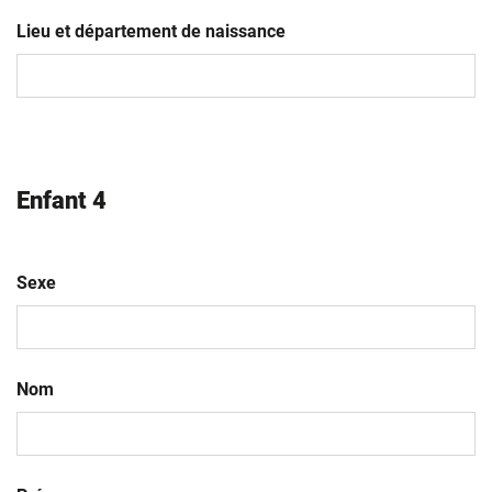
JJ
slash
Lieu et département de naissance
MM
slash
AAAA
Enfant 4
Sexe
Nom