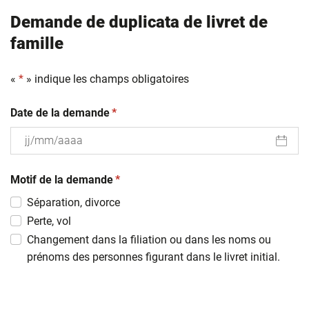
Demande de duplicata de livret de
famille
«
*
» indique les champs obligatoires
(obligatoire)
Date de la demande
*
JJ
(obligatoire)
slash
Motif de la demande
*
MM
Séparation, divorce
slash
Perte, vol
AAAA
Changement dans la filiation ou dans les noms ou
prénoms des personnes figurant dans le livret initial.