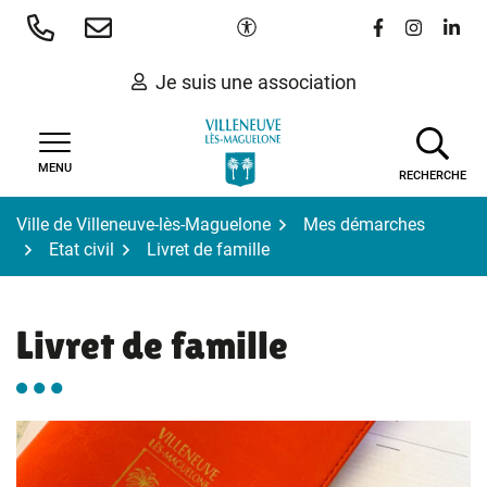
Gestion des traceurs
Aller
Paramètres d'accessibilité
Lien vers le 
Lien vers
Lien 
au
contenu
Je suis une association
MENU
RECHERCHE
Ville de Villeneuve-lès-Maguelone
Mes démarches
Etat civil
Livret de famille
Livret de famille