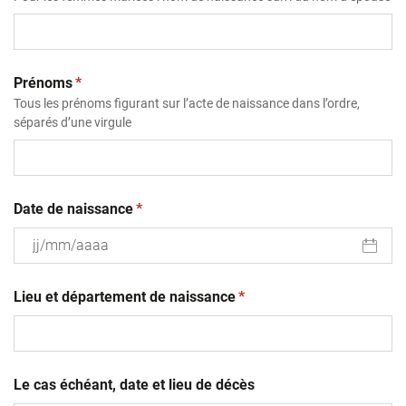
(obligatoire)
Prénoms
*
Tous les prénoms figurant sur l’acte de naissance dans l’ordre,
séparés d’une virgule
(obligatoire)
Date de naissance
*
JJ
(obligatoire)
slash
Lieu et département de naissance
*
MM
slash
AAAA
Le cas échéant, date et lieu de décès