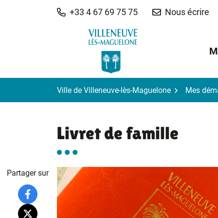
Gestion des traceurs
Aller
+33 4 67 69 75 75
Nous écrire
au
contenu
M
Ville de Villeneuve-lès-Maguelone
Mes dém
Livret de famille
Partager sur