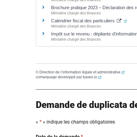
Brochure pratique 2023 – Déclaration des
Ministère chargé des finances
(ouve
Calendrier fiscal des particuliers
Ministère chargé des finances
Impôt sur le revenu : dépliants d’informatio
Ministère chargé des finances
(ouvert
©
Direction de l’information légale et administrative
(ouverture dans un no
comarquage developpé par
baseo.io
Demande de duplicata de 
«
*
» indique les champs obligatoires
(obligatoire)
Date de la demande
*