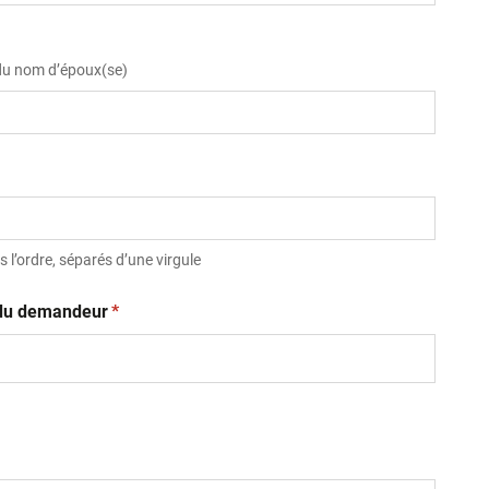
 du nom d’époux(se)
 l’ordre, séparés d’une virgule
(obligatoire)
t du demandeur
*