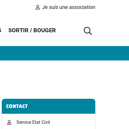
Je suis une association
S
SORTIR / BOUGER
AFFICHER 
Informations complémentaires
CONTACT
Service Etat Civil