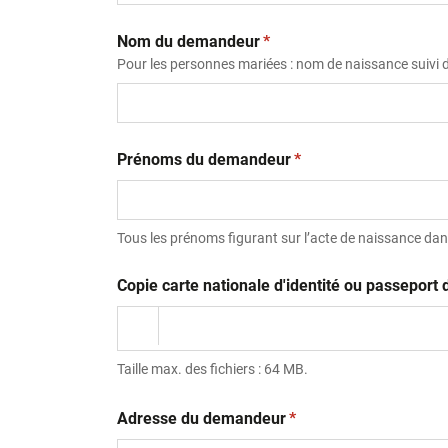
(obligatoire)
Nom du demandeur
*
Pour les personnes mariées : nom de naissance suivi
(obligatoire)
Prénoms du demandeur
*
Tous les prénoms figurant sur l’acte de naissance dans
Copie carte nationale d'identité ou passepor
Taille max. des fichiers : 64 MB.
(obligatoire)
Adresse du demandeur
*