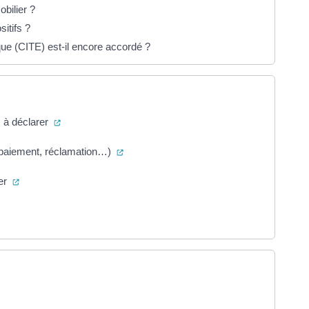
obilier ?
sitifs ?
ique (CITE) est-il encore accordé ?
(ouverture dans un nouvel onglet)
s à déclarer
(ouverture dans un nouvel onglet)
 de paiement, réclamation…)
(ouverture dans un nouvel onglet)
ger
ouverture dans un nouvel onglet)
uvel onglet)