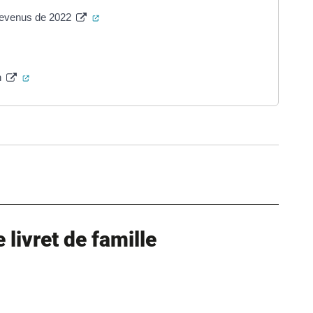
(ouverture dans un nouvel onglet)
 revenus de 2022
rture dans un nouvel onglet)
(ouverture dans un nouvel onglet)
n
ure dans un nouvel onglet)
uvel onglet)
livret de famille