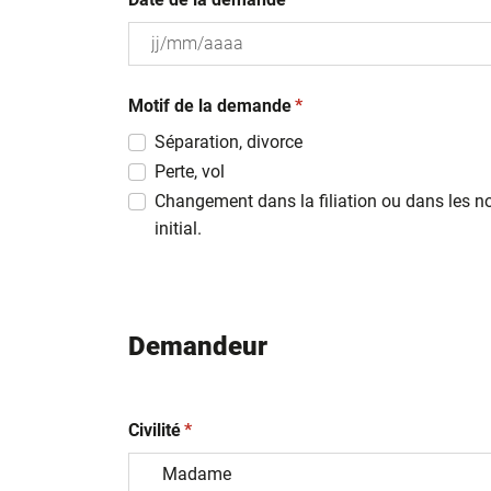
JJ
(obligatoire)
slash
Motif de la demande
*
MM
Séparation, divorce
slash
Perte, vol
AAAA
Changement dans la filiation ou dans les n
initial.
Demandeur
(obligatoire)
Civilité
*