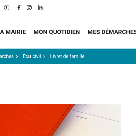
Lien vers le compte Facebook
Lien vers le compte Instagram
Lien vers le compte Linkedin
Paramètres d'accessibilité
A MAIRIE
MON QUOTIDIEN
MES DÉMARCHE
arches
Etat civil
Livret de famille