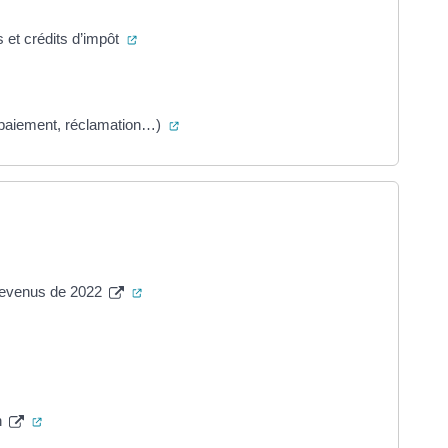
(ouverture dans un nouvel onglet)
s et crédits d’impôt
ouverture dans un nouvel onglet)
(ouverture dans un nouvel onglet)
 de paiement, réclamation…)
uvel onglet)
(ouverture dans un nouvel onglet)
 revenus de 2022
ture dans un nouvel onglet)
rture dans un nouvel onglet)
(ouverture dans un nouvel onglet)
n