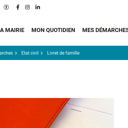
Lien vers le compte Facebook
Lien vers le compte Instagram
Lien vers le compte Linkedin
Paramètres d'accessibilité
A MAIRIE
MON QUOTIDIEN
MES DÉMARCHE
arches
Etat civil
Livret de famille