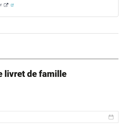
(ouverture dans un nouvel onglet)
er
ure dans un nouvel onglet)
uvel onglet)
livret de famille