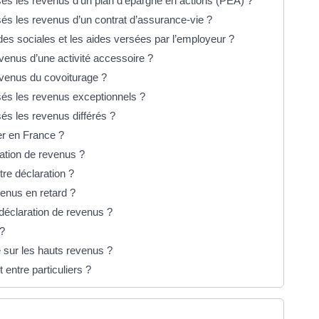
s les revenus d’un plan d’épargne en actions (PEA) ?
s les revenus d’un contrat d’assurance-vie ?
ides sociales et les aides versées par l’employeur ?
evenus d’une activité accessoire ?
revenus du covoiturage ?
és les revenus exceptionnels ?
s les revenus différés ?
er en France ?
aration de revenus ?
re déclaration ?
enus en retard ?
déclaration de revenus ?
 ?
le sur les hauts revenus ?
 entre particuliers ?