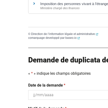
Imposition des personnes vivant à l’étrang
Ministère chargé des finances
(ouvert
©
Direction de l’information légale et administrative
(ouverture dans un no
comarquage developpé par
baseo.io
Demande de duplicata de 
«
*
» indique les champs obligatoires
(obligatoire)
Date de la demande
*
JJ