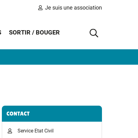
Je suis une association
S
SORTIR / BOUGER
AFFICHER 
Informations complémentaires
CONTACT
Service Etat Civil