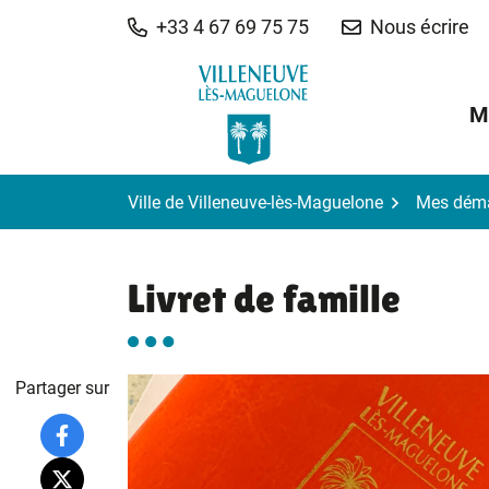
Gestion des traceurs
Aller
+33 4 67 69 75 75
Nous écrire
au
contenu
M
Ville de Villeneuve-lès-Maguelone
Mes dém
Livret de famille
Partager sur