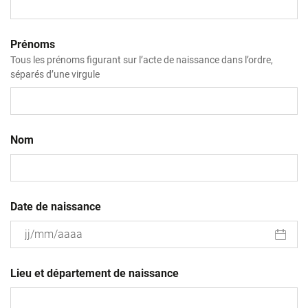
Prénoms
Tous les prénoms figurant sur l’acte de naissance dans l’ordre,
séparés d’une virgule
Nom
Date de naissance
JJ
slash
Lieu et département de naissance
MM
slash