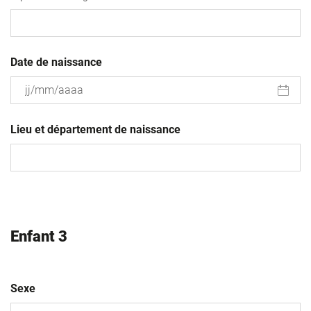
Date de naissance
JJ
slash
Lieu et département de naissance
MM
slash
AAAA
Enfant 3
Sexe