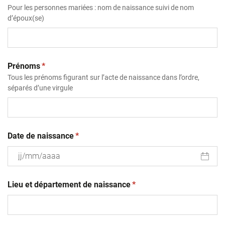
Pour les personnes mariées : nom de naissance suivi de nom
d’époux(se)
(obligatoire)
Prénoms
*
Tous les prénoms figurant sur l’acte de naissance dans l’ordre,
séparés d’une virgule
(obligatoire)
Date de naissance
*
JJ
(obligatoire)
slash
Lieu et département de naissance
*
MM
slash
AAAA