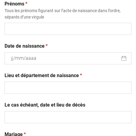
(obligatoire)
Prénoms
*
Tous les prénoms figurant sur l’acte de naissance dans l’ordre,
séparés d’une virgule
(obligatoire)
Date de naissance
*
JJ
(obligatoire)
slash
Lieu et département de naissance
*
MM
slash
AAAA
Le cas échéant, date et lieu de décès
(obligatoire)
Mariage
*