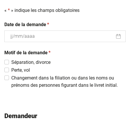
«
*
» indique les champs obligatoires
(obligatoire)
Date de la demande
*
JJ
(obligatoire)
slash
Motif de la demande
*
MM
Séparation, divorce
slash
Perte, vol
AAAA
Changement dans la filiation ou dans les noms ou
prénoms des personnes figurant dans le livret initial.
Demandeur