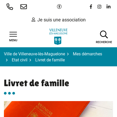
Gestion des traceurs
Aller
Paramètres d'accessibilité
Lien vers le 
Lien vers
Lien 
au
contenu
Je suis une association
MENU
RECHERCHE
Ville de Villeneuve-lès-Maguelone
Mes démarches
Etat civil
Livret de famille
Livret de famille