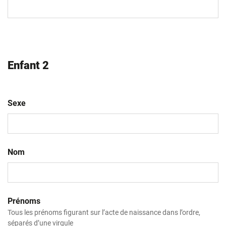
MM
slash
AAAA
Enfant 2
Sexe
Nom
Prénoms
Tous les prénoms figurant sur l’acte de naissance dans l’ordre,
séparés d’une virgule