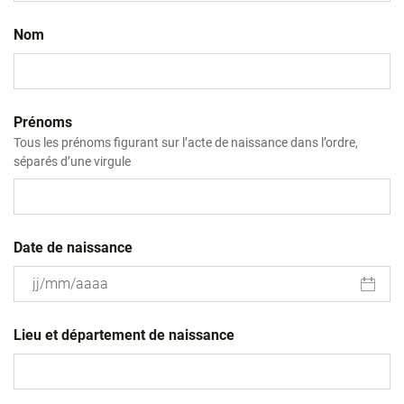
Nom
Prénoms
Tous les prénoms figurant sur l’acte de naissance dans l’ordre,
séparés d’une virgule
Date de naissance
JJ
slash
Lieu et département de naissance
MM
slash
AAAA