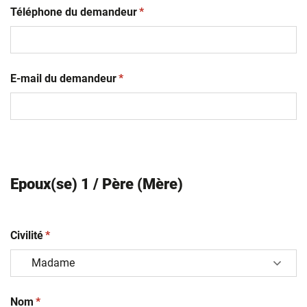
(obligatoire)
Téléphone du demandeur
*
(obligatoire)
E-mail du demandeur
*
Epoux(se) 1 / Père (Mère)
(obligatoire)
Civilité
*
(obligatoire)
Nom
*