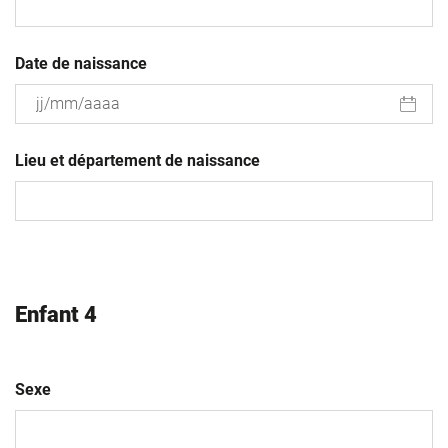
Date de naissance
JJ
slash
Lieu et département de naissance
MM
slash
AAAA
Enfant 4
Sexe