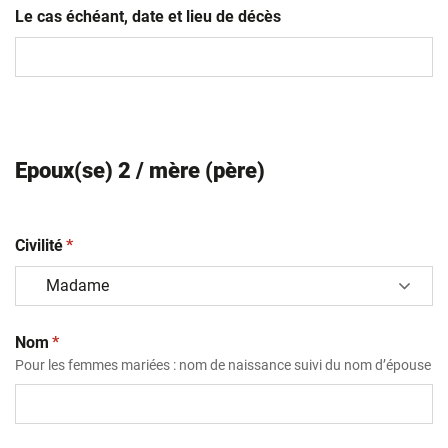
Le cas échéant, date et lieu de décès
Epoux(se) 2 / mère (père)
(obligatoire)
Civilité
*
(obligatoire)
Nom
*
Pour les femmes mariées : nom de naissance suivi du nom d’épouse