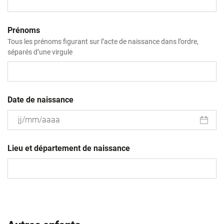
Prénoms
Tous les prénoms figurant sur l’acte de naissance dans l’ordre,
séparés d’une virgule
Date de naissance
JJ
slash
Lieu et département de naissance
MM
slash
AAAA