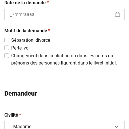
(obligatoire)
Date de la demande
*
JJ
(obligatoire)
slash
Motif de la demande
*
MM
Séparation, divorce
slash
Perte, vol
AAAA
Changement dans la filiation ou dans les noms ou
prénoms des personnes figurant dans le livret initial.
Demandeur
(obligatoire)
Civilité
*