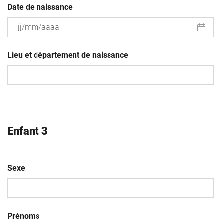
Date de naissance
JJ
slash
Lieu et département de naissance
MM
slash
AAAA
Enfant 3
Sexe
Prénoms