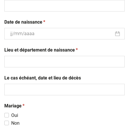
(obligatoire)
Date de naissance
*
JJ
(obligatoire)
slash
Lieu et département de naissance
*
MM
slash
AAAA
Le cas échéant, date et lieu de décès
(obligatoire)
Mariage
*
Oui
Non