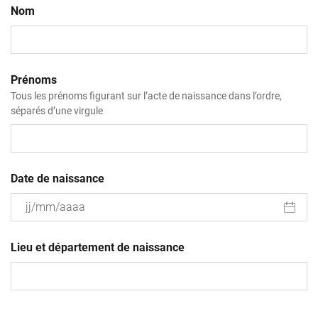
Nom
Prénoms
Tous les prénoms figurant sur l’acte de naissance dans l’ordre,
séparés d’une virgule
Date de naissance
JJ
slash
Lieu et département de naissance
MM
slash
AAAA