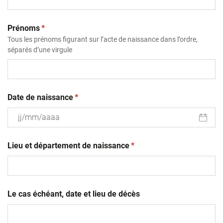
(obligatoire)
Prénoms
*
Tous les prénoms figurant sur l’acte de naissance dans l’ordre,
séparés d’une virgule
(obligatoire)
Date de naissance
*
JJ
(obligatoire)
slash
Lieu et département de naissance
*
MM
slash
AAAA
Le cas échéant, date et lieu de décès