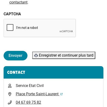
contactant
.
CAPTCHA
Enregistrer et continuer plus tard
Informations complémentaires
CONTACT
Service Etat Civil
(ouverture dans un nouvel 
Place Porte Saint-Laurent
04 67 69 75 82