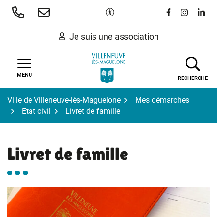
Gestion des traceurs
Aller
Paramètres d'accessibilité
Lien vers le 
Lien vers
Lien 
au
contenu
Je suis une association
MENU
RECHERCHE
Ville de Villeneuve-lès-Maguelone
Mes démarches
Etat civil
Livret de famille
Livret de famille