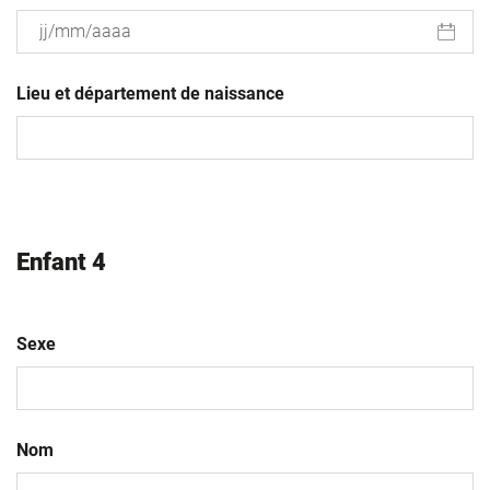
JJ
slash
Lieu et département de naissance
MM
slash
AAAA
Enfant 4
Sexe
Nom