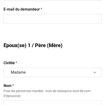
(obligatoire)
E-mail du demandeur
*
Epoux(se) 1 / Père (Mère)
(obligatoire)
Civilité
*
(obligatoire)
Nom
*
Pour les personnes mariées : nom de naissance suivi de nom
d’époux(se)