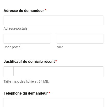
(obligatoire)
Adresse du demandeur
*
Adresse postale
Code postal
Ville
(obligatoire)
Justificatif de domicile récent
*
Taille max. des fichiers : 64 MB.
(obligatoire)
Téléphone du demandeur
*