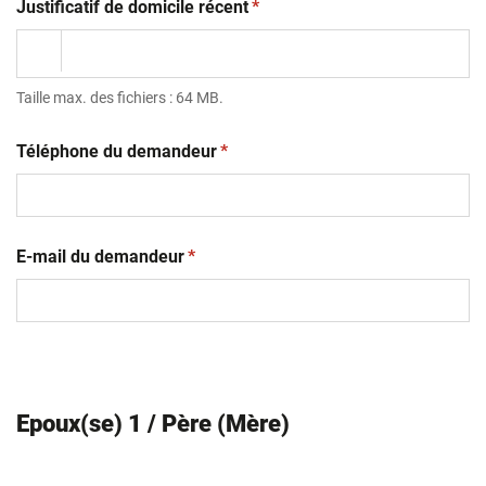
(obligatoire)
Justificatif de domicile récent
*
Taille max. des fichiers : 64 MB.
(obligatoire)
Téléphone du demandeur
*
(obligatoire)
E-mail du demandeur
*
Epoux(se) 1 / Père (Mère)