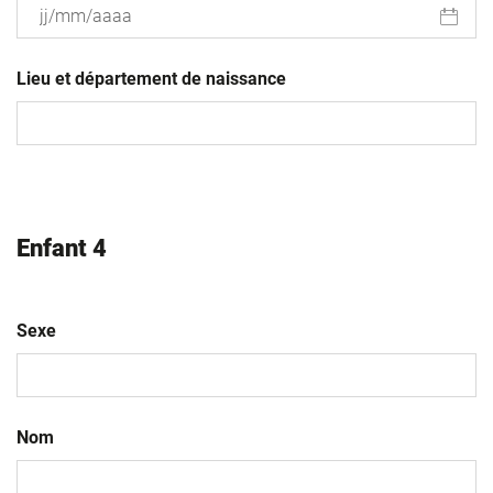
JJ
slash
Lieu et département de naissance
MM
slash
AAAA
Enfant 4
Sexe
Nom