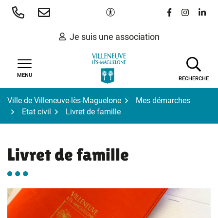
Gestion des traceurs
Aller
Paramètres d'accessibilité
Lien vers le 
Lien vers
Lien 
au
contenu
Je suis une association
MENU
RECHERCHE
Ville de Villeneuve-lès-Maguelone
Mes démarches
Etat civil
Livret de famille
Livret de famille