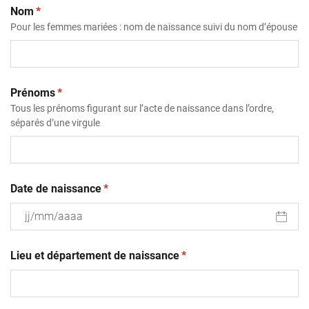
(obligatoire)
Nom
*
Pour les femmes mariées : nom de naissance suivi du nom d’épouse
(obligatoire)
Prénoms
*
Tous les prénoms figurant sur l’acte de naissance dans l’ordre,
séparés d’une virgule
(obligatoire)
Date de naissance
*
JJ
(obligatoire)
slash
Lieu et département de naissance
*
MM
slash
AAAA