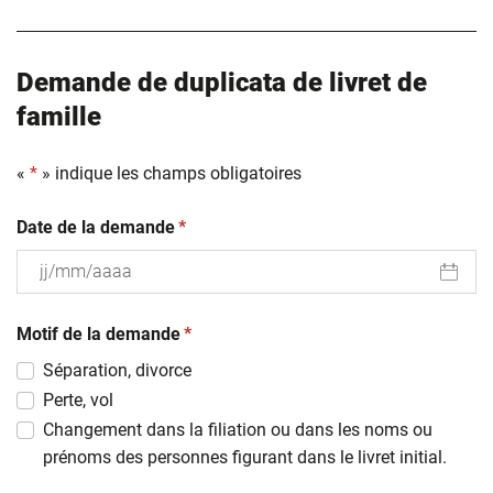
Demande de duplicata de livret de
famille
«
*
» indique les champs obligatoires
(obligatoire)
Date de la demande
*
JJ
(obligatoire)
slash
Motif de la demande
*
MM
Séparation, divorce
slash
Perte, vol
AAAA
Changement dans la filiation ou dans les noms ou
prénoms des personnes figurant dans le livret initial.