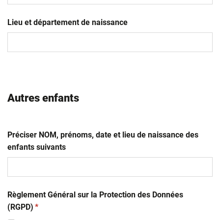
JJ
slash
Lieu et département de naissance
MM
slash
AAAA
Autres enfants
Préciser NOM, prénoms, date et lieu de naissance des
enfants suivants
Règlement Général sur la Protection des Données
(obligatoire)
(RGPD)
*