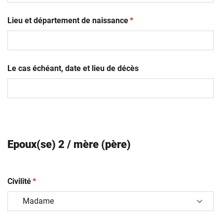
JJ
(obligatoire)
slash
Lieu et département de naissance
*
MM
slash
AAAA
Le cas échéant, date et lieu de décès
Epoux(se) 2 / mère (père)
(obligatoire)
Civilité
*