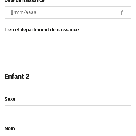
Date de naissance
JJ
slash
Lieu et département de naissance
MM
slash
AAAA
Enfant 2
Sexe
Nom