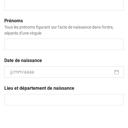
Prénoms
Tous les prénoms figurant sur l’acte de naissance dans l’ordre,
séparés d’une virgule
Date de naissance
JJ
slash
Lieu et département de naissance
MM
slash
AAAA