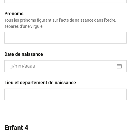
Prénoms
Tous les prénoms figurant sur l’acte de naissance dans l’ordre,
séparés d’une virgule
Date de naissance
JJ
slash
Lieu et département de naissance
MM
slash
AAAA
Enfant 4