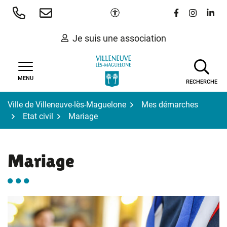
Gestion des traceurs
Aller
Paramètres d'accessibilité
Lien vers le 
Lien vers
Lien 
au
contenu
Je suis une association
MENU
RECHERCHE
Ville de Villeneuve-lès-Maguelone
Mes démarches
Etat civil
Mariage
Mariage