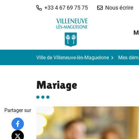
Gestion des traceurs
Aller
+33 4 67 69 75 75
Nous écrire
au
contenu
M
Ville de Villeneuve-lès-Maguelone
Mes dém
Mariage
Partager sur