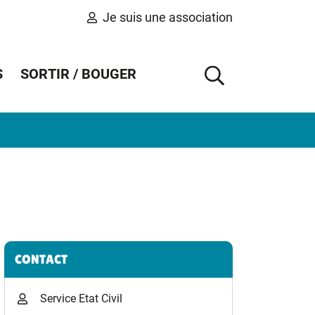
Je suis une association
S
SORTIR / BOUGER
AFFICHER 
Informations complémentaires
CONTACT
Service Etat Civil