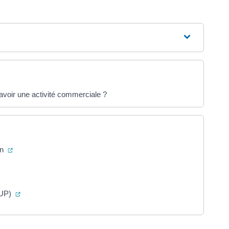
 avoir une activité commerciale ?
(ouverture dans un nouvel onglet)
on
ans un nouvel onglet)
(ouverture dans un nouvel onglet)
RUP)