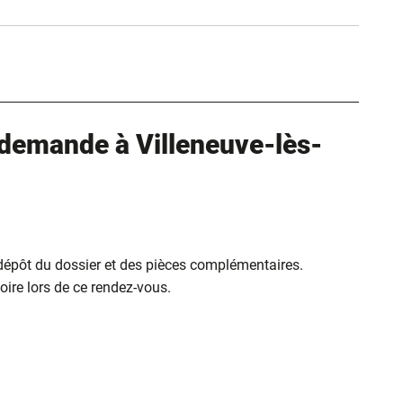
ure dans un nouvel onglet)
uvel onglet)
demande à Villeneuve-lès-
 dépôt du dossier et des pièces complémentaires.
ire lors de ce rendez-vous.