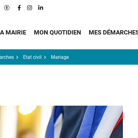
Lien vers le compte Facebook
Lien vers le compte Instagram
Lien vers le compte Linkedin
Paramètres d'accessibilité
A MAIRIE
MON QUOTIDIEN
MES DÉMARCHE
arches
Etat civil
Mariage