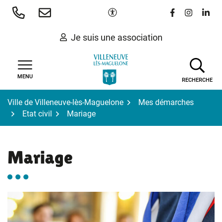
Gestion des traceurs
Aller
Paramètres d'accessibilité
Lien vers le 
Lien vers
Lien 
au
contenu
Je suis une association
MENU
RECHERCHE
Ville de Villeneuve-lès-Maguelone
Mes démarches
Etat civil
Mariage
Mariage