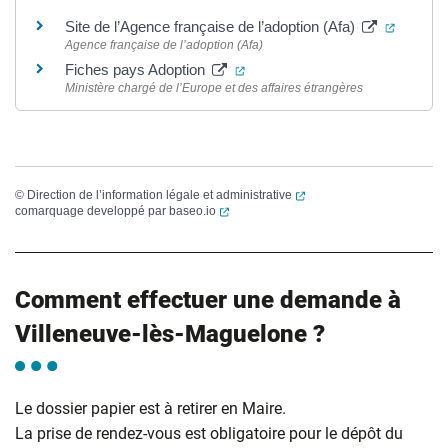
(ouvertu
Site de l’Agence française de l’adoption (Afa)
Agence française de l’adoption (Afa)
(ouverture dans un nouvel ongl
Fiches pays Adoption
Ministère chargé de l’Europe et des affaires étrangères
(ouverture dans un nouvel
©
Direction de l’information légale et administrative
(ouverture dans un nouvel onglet)
comarquage developpé par
baseo.io
Comment effectuer une demande à
Villeneuve-lès-Maguelone ?
Le dossier papier est à retirer en Maire.
La prise de rendez-vous est obligatoire pour le dépôt du