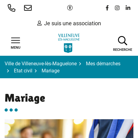
Gestion des traceurs
Aller
Paramètres d'accessibilité
Lien vers le 
Lien vers
Lien 
au
contenu
Je suis une association
MENU
RECHERCHE
Ville de Villeneuve-lès-Maguelone
Mes démarches
Etat civil
Mariage
Mariage