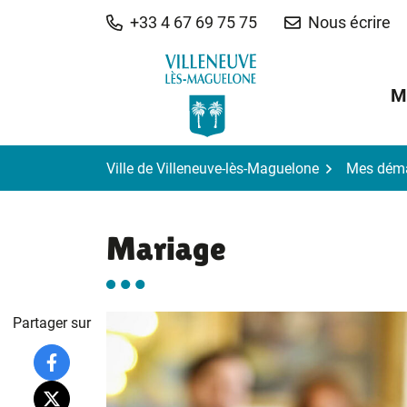
Gestion des traceurs
Aller
+33 4 67 69 75 75
Nous écrire
au
contenu
M
Ville de Villeneuve-lès-Maguelone
Mes dém
Mariage
Partager sur