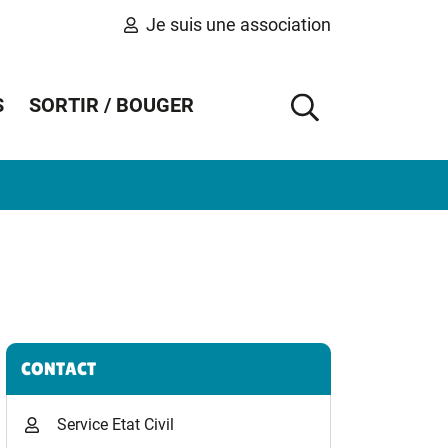
Je suis une association
S
SORTIR / BOUGER
AFFICHER 
Informations complémentaires
CONTACT
Service Etat Civil