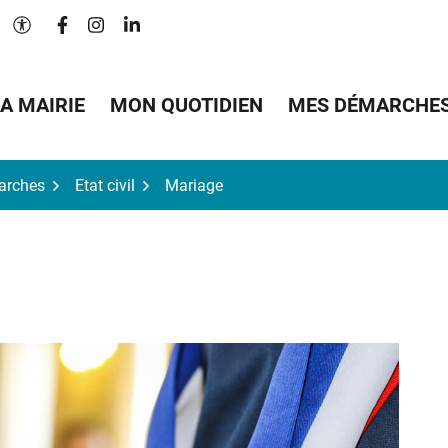
Lien vers le compte Facebook
Lien vers le compte Instagram
Lien vers le compte Linkedin
Paramètres d'accessibilité
A MAIRIE
MON QUOTIDIEN
MES DÉMARCHE
arches
Etat civil
Mariage