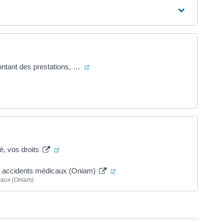
(ouverture dans un nouvel onglet)
montant des prestations, …
e dans un nouvel onglet)
(ouverture dans un nouvel onglet)
é, vos droits
(ouverture dans un nouvel onglet
des accidents médicaux (Oniam)
icaux (Oniam)