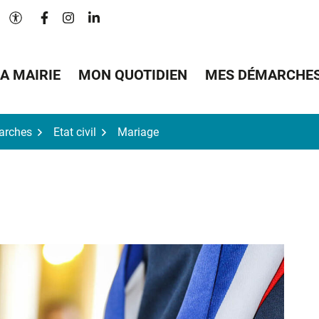
Lien vers le compte Facebook
Lien vers le compte Instagram
Lien vers le compte Linkedin
Paramètres d'accessibilité
A MAIRIE
MON QUOTIDIEN
MES DÉMARCHE
arches
Etat civil
Mariage