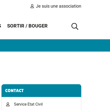
Je suis une association
S
SORTIR / BOUGER
AFFICHER 
Informations complémentaires
CONTACT
Service Etat Civil