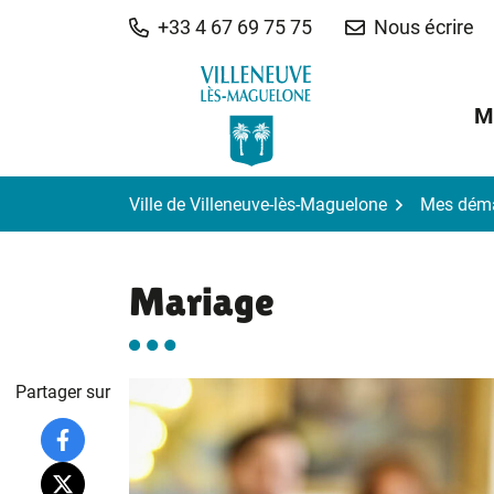
Gestion des traceurs
Aller
+33 4 67 69 75 75
Nous écrire
au
contenu
M
Ville de Villeneuve-lès-Maguelone
Mes dém
Mariage
Partager sur