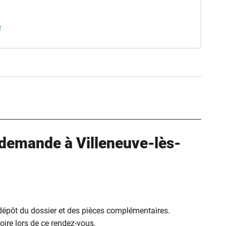
vel onglet)
(ouverture dans un nouvel onglet)
ure dans un nouvel onglet)
uvel onglet)
demande à Villeneuve-lès-
 dépôt du dossier et des pièces complémentaires.
ire lors de ce rendez-vous.