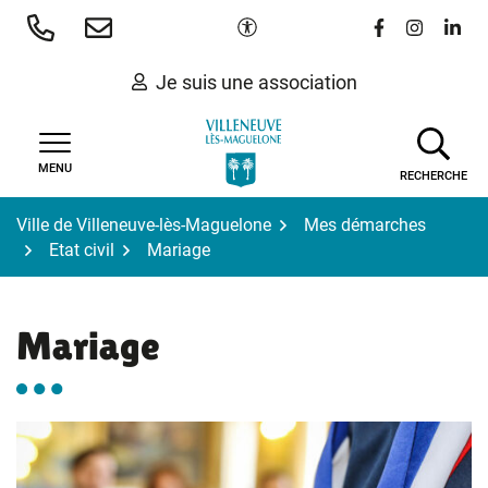
Gestion des traceurs
Aller
Paramètres d'accessibilité
Lien vers le 
Lien vers
Lien 
au
contenu
Je suis une association
MENU
RECHERCHE
Ville de Villeneuve-lès-Maguelone
Mes démarches
Etat civil
Mariage
Mariage