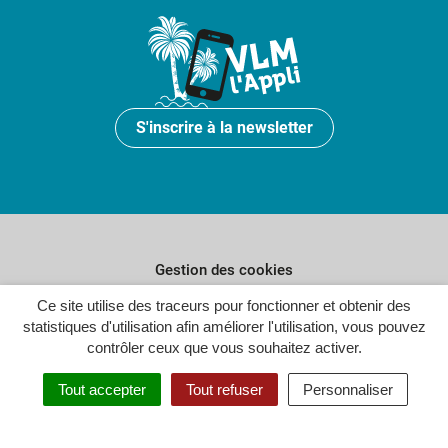
S'inscrire à la newsletter
Gestion des cookies
Plan du site
Ce site utilise des traceurs pour fonctionner et obtenir des
statistiques d'utilisation afin améliorer l'utilisation, vous pouvez
Politique de confidentialité
contrôler ceux que vous souhaitez activer.
Crédits
Tout accepter
Tout refuser
Personnaliser
Accessibilité : partiellement conforme