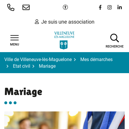
Gestion des traceurs
Aller
Paramètres d'accessibilité
Lien vers le 
Lien vers
Lien 
au
contenu
Je suis une association
MENU
RECHERCHE
Ville de Villeneuve-lès-Maguelone
Mes démarches
Etat civil
Mariage
Mariage