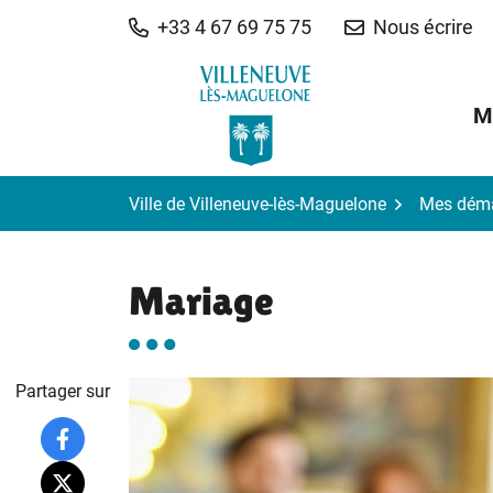
Gestion des traceurs
Aller
+33 4 67 69 75 75
Nous écrire
au
contenu
M
Ville de Villeneuve-lès-Maguelone
Mes dém
Mariage
Partager sur