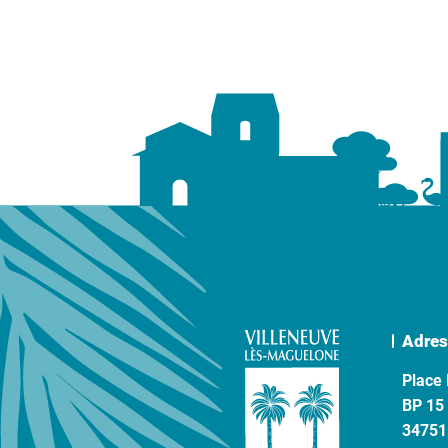
Adres
Place 
BP 15
34751