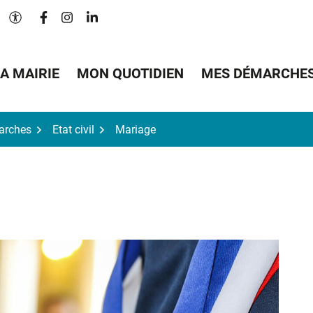
Lien vers le compte Facebook
Lien vers le compte Instagram
Lien vers le compte Linkedin
Paramètres d'accessibilité
A MAIRIE
MON QUOTIDIEN
MES DÉMARCHE
arches
Etat civil
Mariage