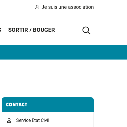
Je suis une association
S
SORTIR / BOUGER
AFFICHER 
Informations complémentaires
CONTACT
Service Etat Civil