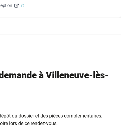
(ouverture dans un nouvel onglet)
ception
ure dans un nouvel onglet)
uvel onglet)
demande à Villeneuve-lès-
 dépôt du dossier et des pièces complémentaires.
ire lors de ce rendez-vous.