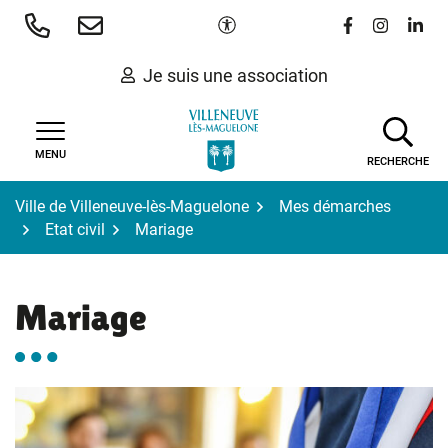
Gestion des traceurs
Aller
Paramètres d'accessibilité
Lien vers le 
Lien vers
Lien 
au
contenu
Je suis une association
MENU
RECHERCHE
Ville de Villeneuve-lès-Maguelone
Mes démarches
Etat civil
Mariage
Mariage