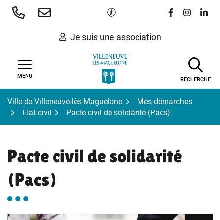
Gestion des traceurs
Aller
Paramètres d'accessibilité
Lien vers le 
Lien vers
Lien 
au
contenu
Je suis une association
MENU
RECHERCHE
Ville de Villeneuve-lès-Maguelone
Mes démarches
Etat civil
Pacte civil de solidarité (Pacs)
Pacte civil de solidarité
(Pacs)