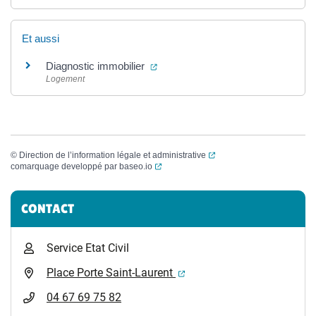
Et aussi
(ouverture dans un nouvel onglet)
Diagnostic immobilier
Logement
(ouverture dans un nouvel
©
Direction de l’information légale et administrative
(ouverture dans un nouvel onglet)
comarquage developpé par
baseo.io
Informations complémentaires
CONTACT
Service Etat Civil
(ouverture dans un nouvel 
Place Porte Saint-Laurent
04 67 69 75 82