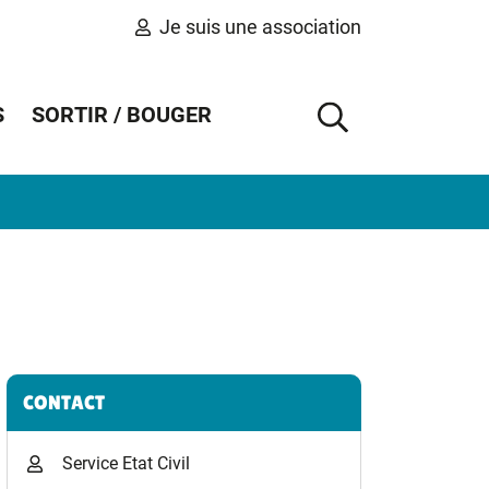
Je suis une association
S
SORTIR / BOUGER
AFFICHER 
Informations complémentaires
CONTACT
Service Etat Civil