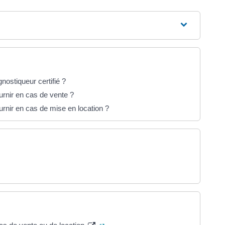
nostiqueur certifié ?
urnir en cas de vente ?
urnir en cas de mise en location ?
 dans un nouvel onglet)
(ouverture dans un nouvel onglet)