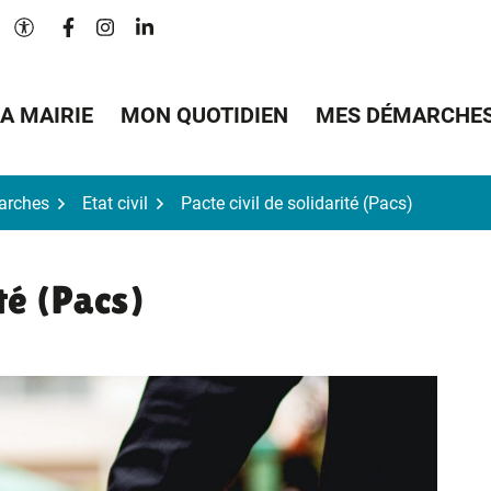
Lien vers le compte Facebook
Lien vers le compte Instagram
Lien vers le compte Linkedin
Paramètres d'accessibilité
A MAIRIE
MON QUOTIDIEN
MES DÉMARCHE
arches
Etat civil
Pacte civil de solidarité (Pacs)
ité (Pacs)