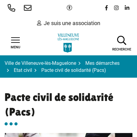
Gestion des traceurs
Aller
Paramètres d'accessibilité
Lien vers le 
Lien vers
Lien 
au
contenu
Je suis une association
MENU
RECHERCHE
Ville de Villeneuve-lès-Maguelone
Mes démarches
Etat civil
Pacte civil de solidarité (Pacs)
Pacte civil de solidarité
(Pacs)