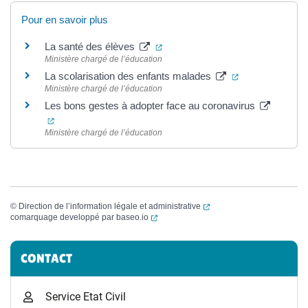
Pour en savoir plus
(ouverture dans un nouvel onglet
La santé des élèves
Ministère chargé de l’éducation
(ouverture dans
La scolarisation des enfants malades
Ministère chargé de l’éducation
Les bons gestes à adopter face au coronavirus
(ouverture dans un nouvel onglet)
Ministère chargé de l’éducation
(ouverture dans un nouvel
©
Direction de l’information légale et administrative
(ouverture dans un nouvel onglet)
comarquage developpé par
baseo.io
Informations complémentaires
CONTACT
Service Etat Civil