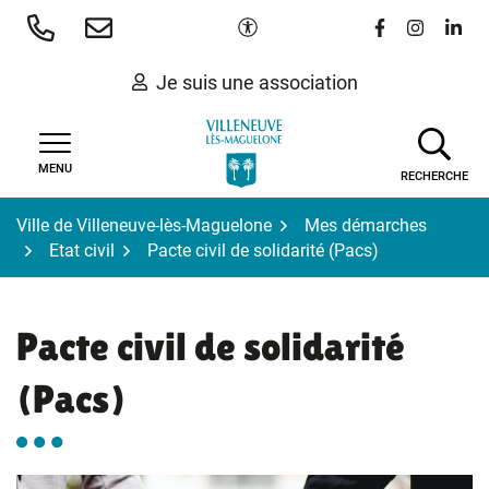
Gestion des traceurs
Aller
Paramètres d'accessibilité
Lien vers le 
Lien vers
Lien 
au
contenu
Je suis une association
MENU
RECHERCHE
Ville de Villeneuve-lès-Maguelone
Mes démarches
Etat civil
Pacte civil de solidarité (Pacs)
Pacte civil de solidarité
(Pacs)