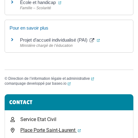
(ouverture dans un nouvel onglet)
École et handicap
Famille – Scolarité
Pour en savoir plus
(ouverture dans un
Projet d’accueil individualisé (PAI)
Ministère chargé de l’éducation
(ouverture dans un nouvel
©
Direction de l’information légale et administrative
(ouverture dans un nouvel onglet)
comarquage developpé par
baseo.io
Informations complémentaires
CONTACT
Service Etat Civil
(ouverture dans un nouvel 
Place Porte Saint-Laurent