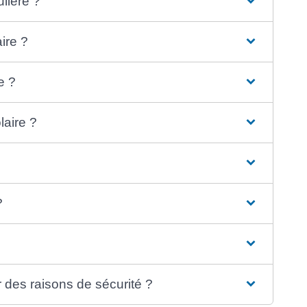
ulière ?
aire ?
e ?
laire ?
?
r des raisons de sécurité ?