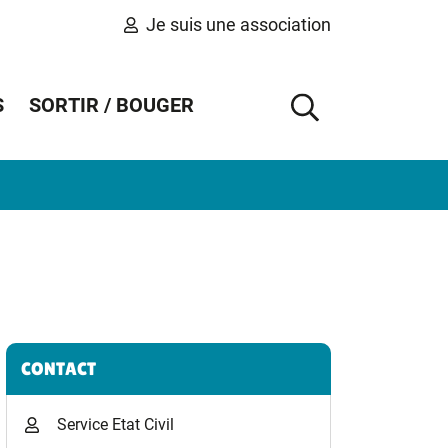
Je suis une association
S
SORTIR / BOUGER
AFFICHER 
Informations complémentaires
CONTACT
Service Etat Civil