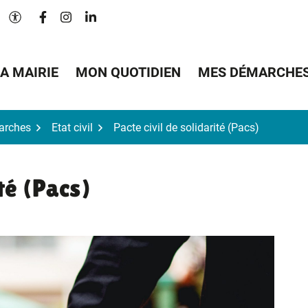
Lien vers le compte Facebook
Lien vers le compte Instagram
Lien vers le compte Linkedin
Paramètres d'accessibilité
A MAIRIE
MON QUOTIDIEN
MES DÉMARCHE
arches
Etat civil
Pacte civil de solidarité (Pacs)
ité (Pacs)