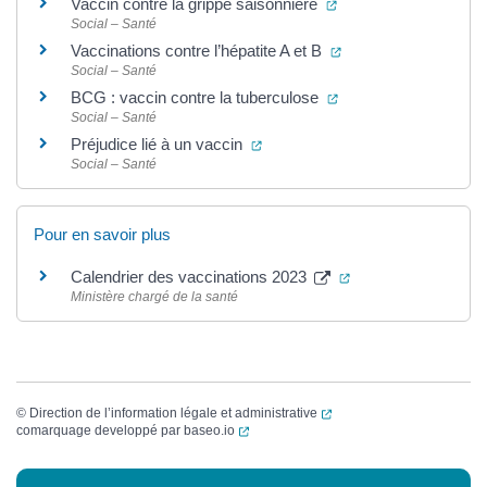
(ouverture dans un no
Vaccin contre la grippe saisonnière
Social – Santé
(ouverture dans un n
Vaccinations contre l’hépatite A et B
Social – Santé
(ouverture dans un n
BCG : vaccin contre la tuberculose
Social – Santé
(ouverture dans un nouvel ongle
Préjudice lié à un vaccin
Social – Santé
Pour en savoir plus
(ouverture dans un 
Calendrier des vaccinations 2023
Ministère chargé de la santé
(ouverture dans un nouvel
©
Direction de l’information légale et administrative
(ouverture dans un nouvel onglet)
comarquage developpé par
baseo.io
Informations complémentaires