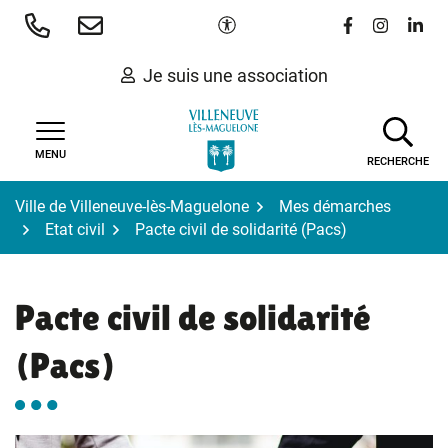
Gestion des traceurs
Aller
Paramètres d'accessibilité
Lien vers le 
Lien vers
Lien 
au
contenu
Je suis une association
MENU
RECHERCHE
Ville de Villeneuve-lès-Maguelone
Mes démarches
Etat civil
Pacte civil de solidarité (Pacs)
Pacte civil de solidarité
(Pacs)