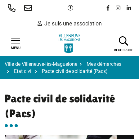
Gestion des traceurs
Aller
Paramètres d'accessibilité
Lien vers le 
Lien vers
Lien 
au
contenu
Je suis une association
MENU
RECHERCHE
Ville de Villeneuve-lès-Maguelone
Mes démarches
Etat civil
Pacte civil de solidarité (Pacs)
Pacte civil de solidarité
(Pacs)