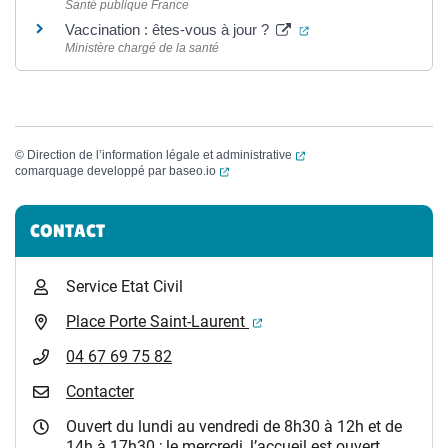
Santé publique France
(ouverture dans un no
Vaccination : êtes-vous à jour ?
Ministère chargé de la santé
(ouverture dans un nouvel
©
Direction de l’information légale et administrative
(ouverture dans un nouvel onglet)
comarquage developpé par
baseo.io
Informations complémentaires
CONTACT
Service Etat Civil
(ouverture dans un nouvel 
Place Porte Saint-Laurent
04 67 69 75 82
Contacter
Ouvert du lundi au vendredi de 8h30 à 12h et de
14h à 17h30 ; le mercredi, l’accueil est ouvert