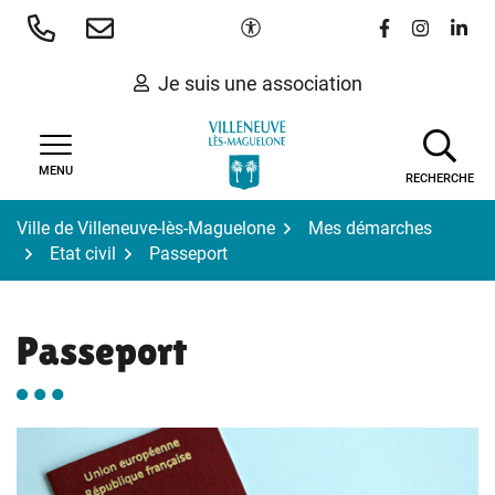
Gestion des traceurs
Aller
Paramètres d'accessibilité
Lien vers le 
Lien vers
Lien 
au
contenu
Je suis une association
MENU
RECHERCHE
Ville de Villeneuve-lès-Maguelone
Mes démarches
Etat civil
Passeport
Passeport