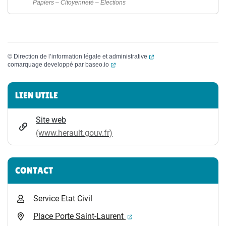
Papiers – Citoyenneté – Élections
(ouverture dans un nouvel
©
Direction de l’information légale et administrative
(ouverture dans un nouvel onglet)
comarquage developpé par
baseo.io
Informations complémentaires
LIEN UTILE
Site web
(www.herault.gouv.fr)
CONTACT
Service Etat Civil
(ouverture dans un nouvel 
Place Porte Saint-Laurent