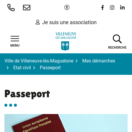
Gestion des traceurs
Aller
Paramètres d'accessibilité
Lien vers le 
Lien vers
Lien 
au
contenu
Je suis une association
MENU
RECHERCHE
Ville de Villeneuve-lès-Maguelone
Mes démarches
Etat civil
Passeport
Passeport