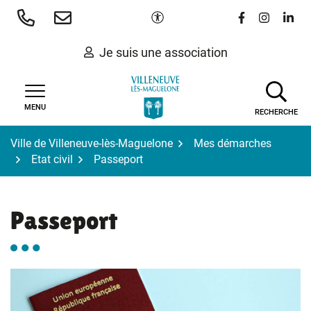
Gestion des traceurs
Aller
Paramètres d'accessibilité
Lien vers le 
Lien vers
Lien 
au
contenu
Je suis une association
MENU
RECHERCHE
Ville de Villeneuve-lès-Maguelone
Mes démarches
Etat civil
Passeport
Passeport