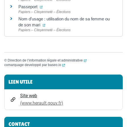
(ouverture dans un nouvel onglet)
Passeport
Papiers – Citoyenneté – Élections
Nom d’usage : utilisation du nom de sa femme ou
(ouverture dans un nouvel onglet)
de son mari
Papiers – Citoyenneté – Élections
(ouverture dans un nouvel
©
Direction de l’information légale et administrative
(ouverture dans un nouvel onglet)
comarquage developpé par
baseo.io
Informations complémentaires
LIEN UTILE
Site web
(www.herault.gouv.fr)
CONTACT