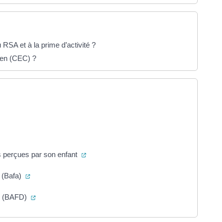
 RSA et à la prime d’activité ?
yen (CEC) ?
glet)
erture dans un nouvel onglet)
(ouverture dans un nouvel onglet)
s perçues par son enfant
(ouverture dans un nouvel onglet)
r (Bafa)
(ouverture dans un nouvel onglet)
ur (BAFD)