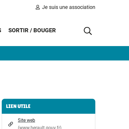
Je suis une association
S
SORTIR / BOUGER
AFFICHER 
Informations complémentaires
LIEN UTILE
Site web
(www.herault.gouv.fr)