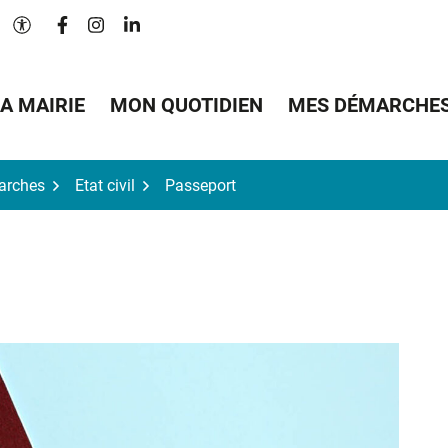
Lien vers le compte Facebook
Lien vers le compte Instagram
Lien vers le compte Linkedin
Paramètres d'accessibilité
A MAIRIE
MON QUOTIDIEN
MES DÉMARCHE
arches
Etat civil
Passeport