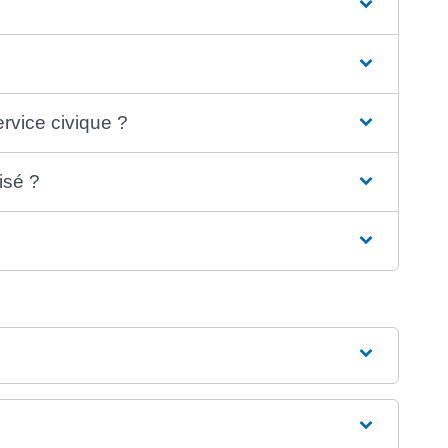
ervice civique ?
isé ?