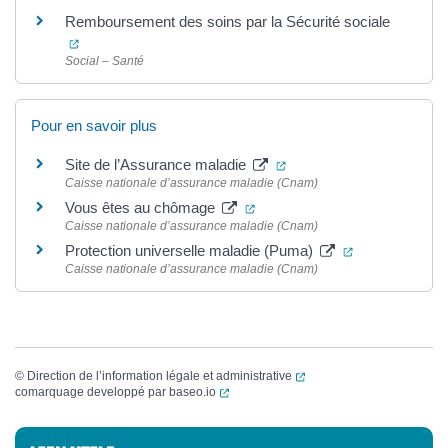
Remboursement des soins par la Sécurité sociale
(ouverture dans un nouvel onglet)
Social – Santé
Pour en savoir plus
(ouverture dans un nouve
Site de l’Assurance maladie
Caisse nationale d’assurance maladie (Cnam)
(ouverture dans un nouvel ong
Vous êtes au chômage
Caisse nationale d’assurance maladie (Cnam)
(ouverture dan
Protection universelle maladie (Puma)
Caisse nationale d’assurance maladie (Cnam)
(ouverture dans un nouvel
©
Direction de l’information légale et administrative
(ouverture dans un nouvel onglet)
comarquage developpé par
baseo.io
Informations complémentaires