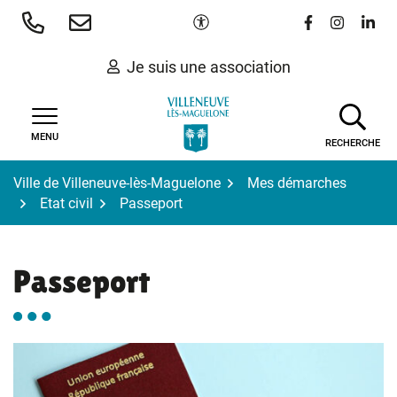
Gestion des traceurs
Aller
Paramètres d'accessibilité
Lien vers le 
Lien vers
Lien 
au
contenu
Je suis une association
MENU
RECHERCHE
Ville de Villeneuve-lès-Maguelone
Mes démarches
Etat civil
Passeport
Passeport