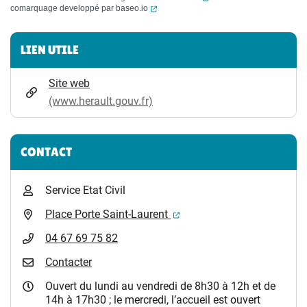
(ouverture dans un nouvel onglet)
comarquage developpé par
baseo.io
Informations complémentaires
LIEN UTILE
Site web
(www.herault.gouv.fr)
CONTACT
Service Etat Civil
(ouverture dans un nouvel 
Place Porte Saint-Laurent
04 67 69 75 82
Contacter
Ouvert du lundi au vendredi de 8h30 à 12h et de
14h à 17h30 ; le mercredi, l’accueil est ouvert