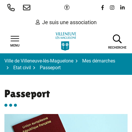
Gestion des traceurs
Aller
Paramètres d'accessibilité
Lien vers le 
Lien vers
Lien 
au
contenu
Je suis une association
MENU
RECHERCHE
Ville de Villeneuve-lès-Maguelone
Mes démarches
Etat civil
Passeport
Passeport