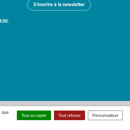
S'inscrire à la newsletter
7h30.
 : partiellement conforme
x que
Tout accepter
Tout refuser
Personnaliser
ouvel onglet)