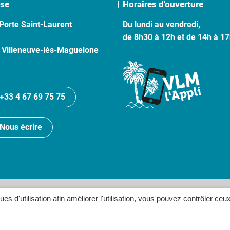
se
Horaires d'ouverture
Porte Saint-Laurent
Du lundi au vendredi,
de 8h30 à 12h et de 14h à 1
 Villeneuve-lès-Maguelone
+33 4 67 69 75 75
Nous écrire
lan du site
Politique de confidentialité
Crédits
Accessibilité
ques d'utilisation afin améliorer l'utilisation, vous pouvez contrôler ceu
Inovagora (ouverture dans un n
Site réalisé par