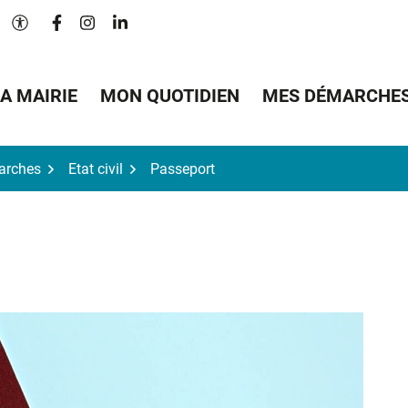
Lien vers le compte Facebook
Lien vers le compte Instagram
Lien vers le compte Linkedin
Paramètres d'accessibilité
A MAIRIE
MON QUOTIDIEN
MES DÉMARCHE
arches
Etat civil
Passeport