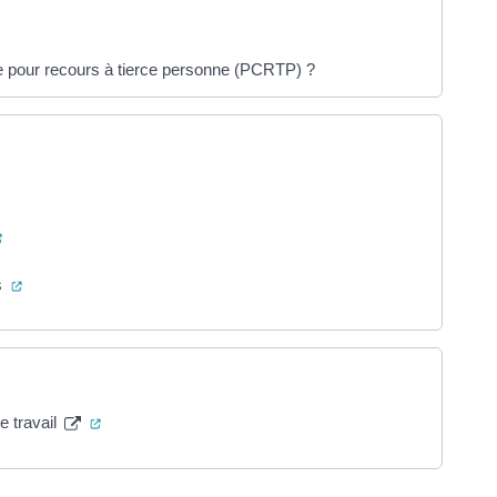
e pour recours à tierce personne (PCRTP) ?
t)
(ouverture dans un nouvel onglet)
(ouverture dans un nouvel onglet)
s
(ouverture dans un nouvel onglet)
e travail