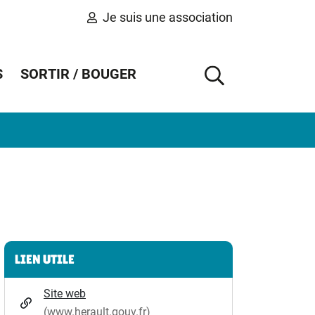
Je suis une association
S
SORTIR / BOUGER
AFFICHER 
Informations complémentaires
LIEN UTILE
Site web
(www.herault.gouv.fr)