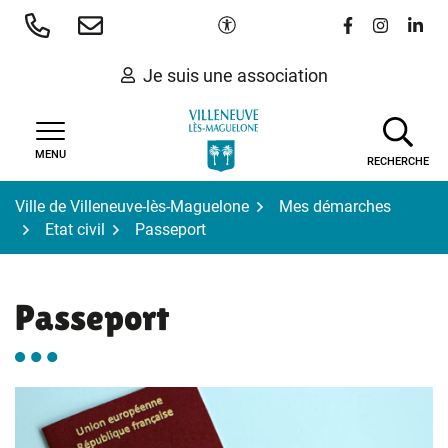
Gestion des traceurs
Aller
Paramètres d'accessibilité
Lien vers le 
Lien vers
Lien 
au
contenu
Je suis une association
MENU
RECHERCHE
Ville de Villeneuve-lès-Maguelone
Mes démarches
Etat civil
Passeport
Passeport