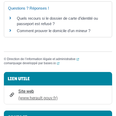
Questions ? Réponses !
Quels recours si le dossier de carte d’identité ou
passeport est refusé ?
Comment prouver le domicile d’un mineur ?
(ouverture dans un nouvel
©
Direction de l’information légale et administrative
(ouverture dans un nouvel onglet)
comarquage developpé par
baseo.io
Informations complémentaires
LIEN UTILE
Site web
(www.herault.gouv.fr)