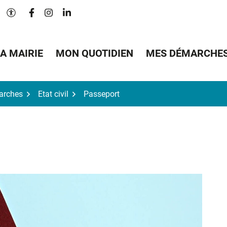
Lien vers le compte Facebook
Lien vers le compte Instagram
Lien vers le compte Linkedin
Paramètres d'accessibilité
A MAIRIE
MON QUOTIDIEN
MES DÉMARCHE
arches
Etat civil
Passeport