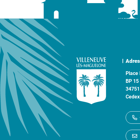
Adres
Place 
BP 15
34751
Cedex