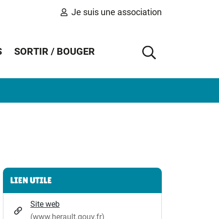
Je suis une association
S
SORTIR / BOUGER
AFFICHER 
Informations complémentaires
LIEN UTILE
Site web
(www.herault.gouv.fr)