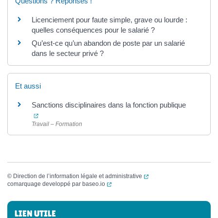
Questions ? Réponses !
Licenciement pour faute simple, grave ou lourde :
quelles conséquences pour le salarié ?
Qu’est-ce qu’un abandon de poste par un salarié
dans le secteur privé ?
Et aussi
Sanctions disciplinaires dans la fonction publique
(ouverture dans un nouvel onglet)
Travail – Formation
(ouverture dans un nouvel
©
Direction de l’information légale et administrative
(ouverture dans un nouvel onglet)
comarquage developpé par
baseo.io
Informations complémentaires
LIEN UTILE