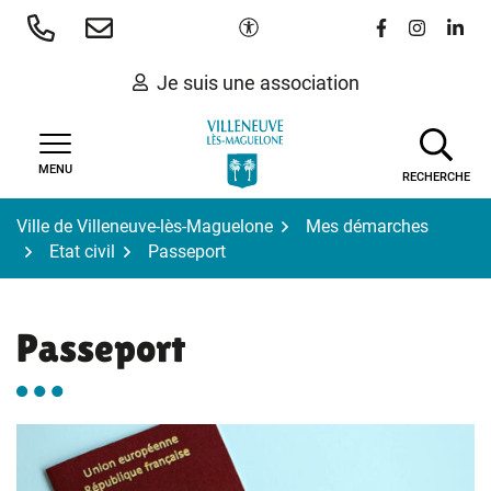
Gestion des traceurs
Aller
Paramètres d'accessibilité
Lien vers le 
Lien vers
Lien 
au
contenu
Je suis une association
MENU
RECHERCHE
Ville de Villeneuve-lès-Maguelone
Mes démarches
Etat civil
Passeport
Passeport