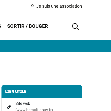
Je suis une association
S
SORTIR / BOUGER
AFFICHER 
Informations complémentaires
LIEN UTILE
Site web
(www.herault.gouv.fr)