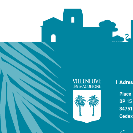
Adres
Place 
BP 15
34751
Cedex