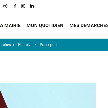
Lien vers le compte Facebook
Lien vers le compte Instagram
Lien vers le compte Linkedin
Paramètres d'accessibilité
A MAIRIE
MON QUOTIDIEN
MES DÉMARCHE
arches
Etat civil
Passeport