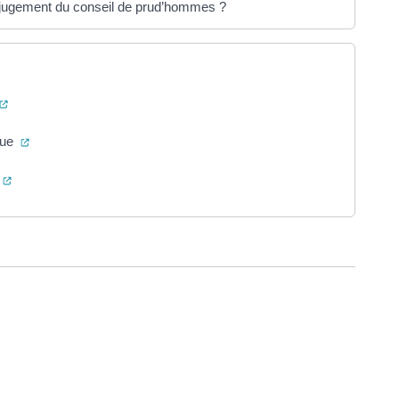
n jugement du conseil de prud’hommes ?
(ouverture dans un nouvel onglet)
(ouverture dans un nouvel onglet)
que
(ouverture dans un nouvel onglet)
ure dans un nouvel onglet)
uvel onglet)