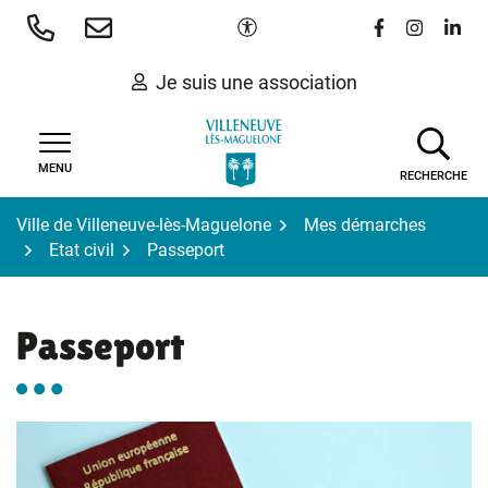
Gestion des traceurs
Aller
Paramètres d'accessibilité
Lien vers le 
Lien vers
Lien 
au
contenu
Je suis une association
MENU
RECHERCHE
Ville de Villeneuve-lès-Maguelone
Mes démarches
Etat civil
Passeport
Passeport