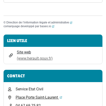
(ouverture dans un nouvel
©
Direction de l’information légale et administrative
(ouverture dans un nouvel onglet)
comarquage developpé par
baseo.io
Informations complémentaires
LIEN UTILE
Site web
(www.herault.gouv.fr)
CONTACT
Service Etat Civil
(ouverture dans un nouvel 
Place Porte Saint-Laurent
04 67 69 75 82