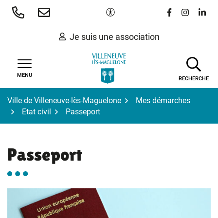
Gestion des traceurs
Aller
Paramètres d'accessibilité
Lien vers le 
Lien vers
Lien 
au
contenu
Je suis une association
MENU
RECHERCHE
Ville de Villeneuve-lès-Maguelone
Mes démarches
Etat civil
Passeport
Passeport