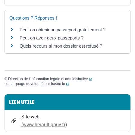
Questions ? Réponses !
Peut-on obtenir un passeport gratuitement ?
Peut-on avoir deux passeports ?
Quels recours si mon dossier est refusé ?
(ouverture dans un nouvel
©
Direction de l’information légale et administrative
(ouverture dans un nouvel onglet)
comarquage developpé par
baseo.io
Informations complémentaires
LIEN UTILE
Site web
(www.herault.gouv.fr)