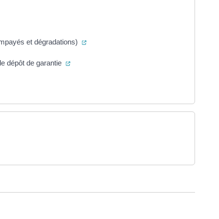
re dans un nouvel onglet)
(ouverture dans un nouvel onglet)
 (impayés et dégradations)
(ouverture dans un nouvel onglet)
le dépôt de garantie
un nouvel onglet)
nouvel onglet)
ure dans un nouvel onglet)
uvel onglet)