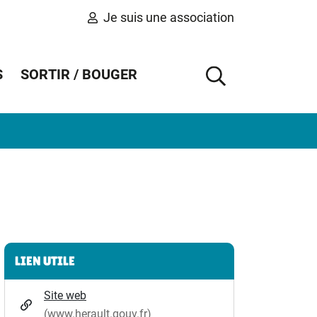
Je suis une association
S
SORTIR / BOUGER
AFFICHER 
Informations complémentaires
LIEN UTILE
Site web
(www.herault.gouv.fr)