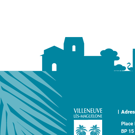
Adres
Place 
BP 15