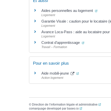
Et aussi
(ouvertu
Aides personnelles au logement
Logement
Garantie Visale : caution pour le locataire
Logement
Avance Loca-Pass : aide au locataire pour 
Logement
(ouverture dans 
Contrat d’apprentissage
Travail – Formation
Pour en savoir plus
(ouverture dans un 
Aide mobili-jeune
Action logement
(ouvert
©
Direction de l’information légale et administrative
(ouverture dans un no
comarquage developpé par
baseo.io