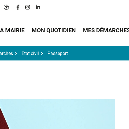
Lien vers le compte Facebook
Lien vers le compte Instagram
Lien vers le compte Linkedin
Paramètres d'accessibilité
A MAIRIE
MON QUOTIDIEN
MES DÉMARCHE
arches
Etat civil
Passeport