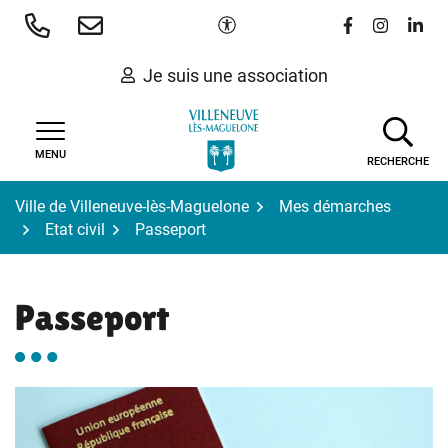
Gestion des traceurs
Aller
Paramètres d'accessibilité
Lien vers le 
Lien vers
Lien 
au
contenu
Je suis une association
MENU
RECHERCHE
Ville de Villeneuve-lès-Maguelone
Mes démarches
Etat civil
Passeport
Passeport