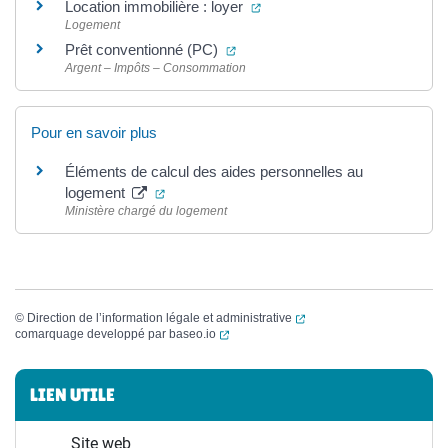
(ouverture dans un nouvel on
Location immobilière : loyer
Logement
(ouverture dans un nouvel onglet
Prêt conventionné (PC)
Argent – Impôts – Consommation
Pour en savoir plus
Éléments de calcul des aides personnelles au
(ouverture dans un nouvel onglet)
logement
Ministère chargé du logement
(ouverture dans un nouvel
©
Direction de l’information légale et administrative
(ouverture dans un nouvel onglet)
comarquage developpé par
baseo.io
Informations complémentaires
LIEN UTILE
Site web