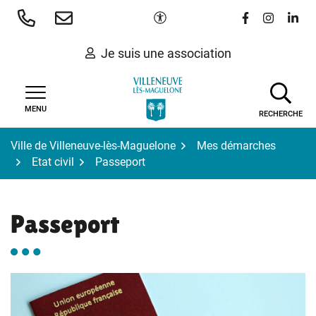
Gestion des traceurs
Aller
Paramètres d'accessibilité
Lien vers le 
Lien vers
Lien 
au
contenu
Je suis une association
MENU
RECHERCHE
Ville de Villeneuve-lès-Maguelone
Mes démarches
Etat civil
Passeport
Passeport