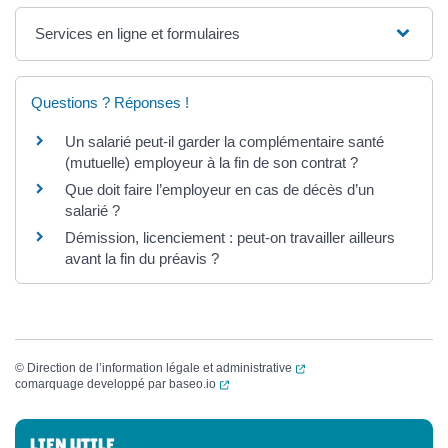
Services en ligne et formulaires
Questions ? Réponses !
Un salarié peut-il garder la complémentaire santé
(mutuelle) employeur à la fin de son contrat ?
Que doit faire l’employeur en cas de décès d’un
salarié ?
Démission, licenciement : peut-on travailler ailleurs
avant la fin du préavis ?
(ouverture dans un nouvel
©
Direction de l’information légale et administrative
(ouverture dans un nouvel onglet)
comarquage developpé par
baseo.io
Informations complémentaires
LIEN UTILE