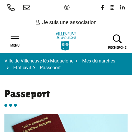
Gestion des traceurs
Aller
Paramètres d'accessibilité
Lien vers le 
Lien vers
Lien 
au
contenu
Je suis une association
MENU
RECHERCHE
Ville de Villeneuve-lès-Maguelone
Mes démarches
Etat civil
Passeport
Passeport