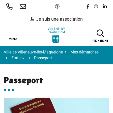
Gestion des traceurs
Aller
Paramètres d'accessibilité
Lien vers le 
Lien vers
Lien 
au
contenu
Je suis une association
MENU
RECHERCHE
Ville de Villeneuve-lès-Maguelone
Mes démarches
Etat civil
Passeport
Passeport