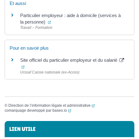
Et aussi
Particulier employeur : aide à domicile (services à
(ouverture dans un nouvel onglet)
la personne)
Travail – Formation
Pour en savoir plus
Site officiel du particulier employeur et du salarié
(ouverture dans un nouvel onglet)
Urssaf Caisse nationale (ex-Acoss)
(ouverture dans un nouvel
©
Direction de l’information légale et administrative
(ouverture dans un nouvel onglet)
comarquage developpé par
baseo.io
Informations complémentaires
LIEN UTILE